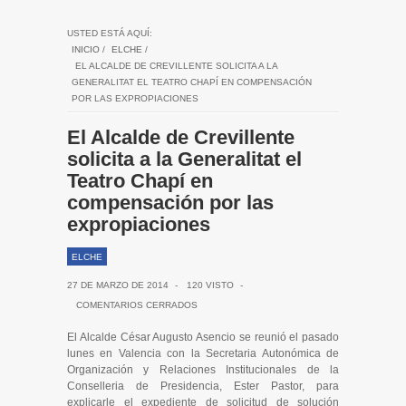
USTED ESTÁ AQUÍ:
INICIO
/
ELCHE
/
EL ALCALDE DE CREVILLENTE SOLICITA A LA
GENERALITAT EL TEATRO CHAPÍ EN COMPENSACIÓN
POR LAS EXPROPIACIONES
El Alcalde de Crevillente
solicita a la Generalitat el
Teatro Chapí en
compensación por las
expropiaciones
ELCHE
27 DE MARZO DE 2014
-
120 VISTO
-
COMENTARIOS CERRADOS
El Alcalde César Augusto Asencio se reunió el pasado
lunes en Valencia con la Secretaria Autonómica de
Organización y Relaciones Institucionales de la
Conselleria de Presidencia, Ester Pastor, para
explicarle el expediente de solicitud de solución