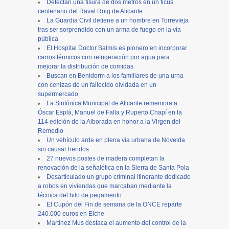
Detectan una fisura de dos metros en un ficus
centenario del Raval Roig de Alicante
La Guardia Civil detiene a un hombre en Torrevieja
tras ser sorprendido con un arma de fuego en la vía
pública
El Hospital Doctor Balmis es pionero en incorporar
carros térmicos con refrigeración por agua para
mejorar la distribución de comidas
Buscan en Benidorm a los familiares de una urna
con cenizas de un fallecido olvidada en un
supermercado
La Sinfónica Municipal de Alicante rememora a
Óscar Esplá, Manuel de Falla y Ruperto Chapí en la
114 edición de la Alborada en honor a la Virgen del
Remedio
Un vehículo arde en plena vía urbana de Novelda
sin causar heridos
27 nuevos postes de madera completan la
renovación de la señalética en la Sierra de Santa Pola
Desarticulado un grupo criminal itinerante dedicado
a robos en viviendas que marcaban mediante la
técnica del hilo de pegamento
El Cupón del Fin de semana de la ONCE reparte
240.000 euros en Elche
Martínez Mus destaca el aumento del control de la