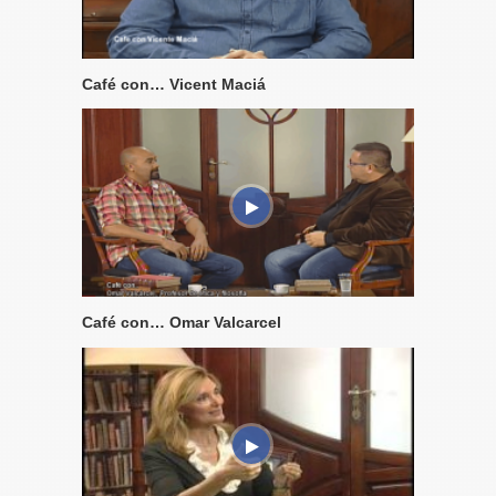
Café con… Vicent Maciá
Café con… Omar Valcarcel