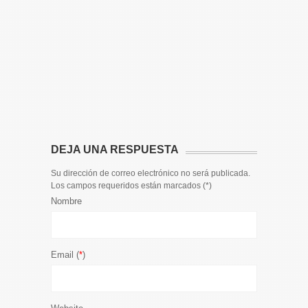
14 DE JULIO
Toda la 
𝟭𝟮𝗲𝗻𝗱𝗶𝗴
El informa
participaci
DEJA UNA RESPUESTA
Su dirección de correo electrónico no será publicada.
Los campos requeridos están marcados (
*
)
Nombre
Email (
*
)