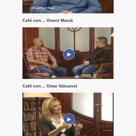
Café con… Vicent Maciá
Café con… Omar Valcarcel