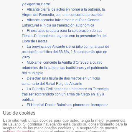
y exigen su cierre
Alicante cierra los actos en honor a la patrona, la
Virgen del Remedio, con una concurrida procesión
Alicante aprueba inicialmente el Plan General
Estructural e inicia su tramitación autonómica
Finestrat se prepara para la celebración de sus
Fiestas Patronales de agosto con la presentación del
Libro de Fiestas
La provincia de Alicante cierra julio con una tasa de
ocupación turística del 88,6%, 1,6 puntos más que en
2025
Mutxamel concede la Agulla d’Or 2026 a cuatro
referentes de la cultura, las tradiciones y el patrimonio
del municipio
Detectan una fisura de dos metros en un ficus
centenario del Raval Roig de Alicante
La Guardia Civil detiene a un hombre en Torrevieja
tras ser sorprendido con un arma de fuego en la vía
pública
El Hospital Doctor Balmis es pionero en incorporar
carros térmicos con refrigeración por agua para
Uso de cookies
mejorar la distribución de comidas
Este sitio web utiliza cookies para que usted tenga la mejor experiencia
de usuario. Si continúa navegando está dando su consentimiento para la
Copyright ©
12tv
y
12endigital.es
aceptación de las mencionadas cookies y la aceptación de nuestra
política de cookies
, pinche el enlace para mayor información