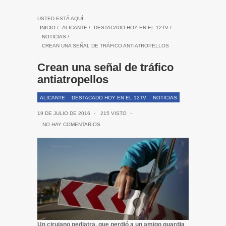
USTED ESTÁ AQUÍ:
INICIO
/
ALICANTE
/
DESTACADO HOY EN EL 12TV
/
NOTICIAS
/
CREAN UNA SEÑAL DE TRÁFICO ANTIATROPELLOS
Crean una señal de tráfico
antiatropellos
ALICANTE
DESTACADO HOY EN EL 12TV
NOTICIAS
19 DE JULIO DE 2016
-
215 VISTO
-
NO HAY COMENTARIOS
Un cirujano pediatra, que perdió a un amigo guardia