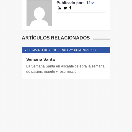
Publicado por:
12tv
ARTÍCULOS RELACIONADOS
7 DE MARZO DE 2020
-
NO HAY COMENTARIOS
Semana Santa
La Semana Santa en Alicante celebra la semana
de pasión, muerte y resurrección...
14 DE JULIO
Toda la 
𝟭𝟮𝗲𝗻𝗱𝗶𝗴
El informa
participaci