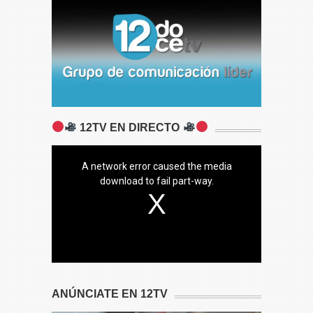
12TV EN DIRECTO
A network error caused the media
download to fail part-way.
ANÚNCIATE EN 12TV