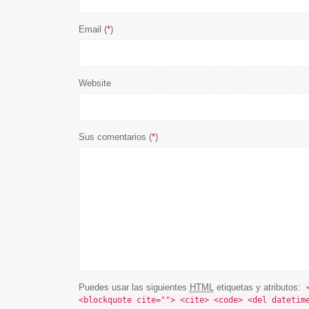
Email (
*
)
Website
Sus comentarios (
*
)
Puedes usar las siguientes
HTML
etiquetas y atributos:
<blockquote cite=""> <cite> <code> <del datetim