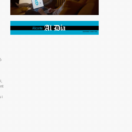
ò
i,
nt
 i