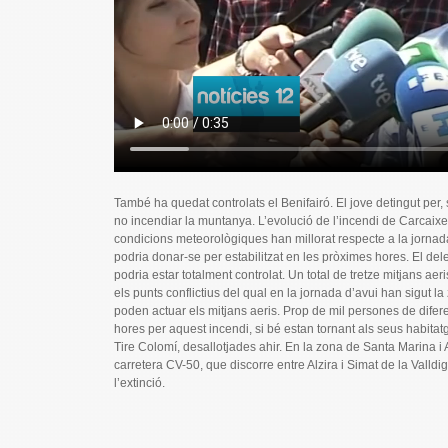
També ha quedat controlats el Benifairó. El jove detingut pe
no incendiar la muntanya. L’evolució de l’incendi de Carcaixen
condicions meteorològiques han millorat respecte a la jornada
podria donar-se per estabilitzat en les pròximes hores. El d
podria estar totalment controlat. Un total de tretze mitjans ae
els punts conflictius del qual en la jornada d’avui han sigut 
poden actuar els mitjans aeris. Prop de mil persones de difer
hores per aquest incendi, si bé estan tornant als seus habitat
Tire Colomí, desallotjades ahir. En la zona de Santa Marina i A
carretera CV-50, que discorre entre Alzira i Simat de la Valld
l’extinció.