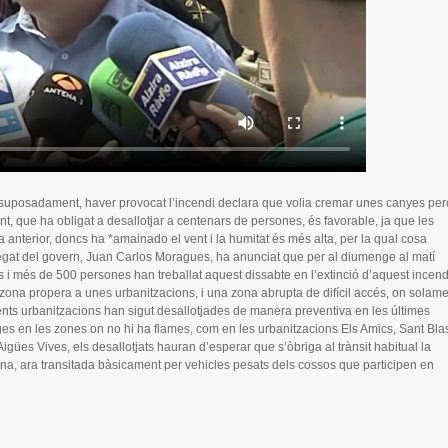
r, suposadament, haver provocat l’incendi declara que volia cremar unes canyes per
t, que ha obligat a desallotjar a centenars de persones, és favorable, ja que les
 anterior, doncs ha *amainado el vent i la humitat és més alta, per la qual cosa
elegat del govern, Juan Carlos Moragues, ha anunciat que per al diumenge al matí
ris i més de 500 persones han treballat aquest dissabte en l’extinció d’aquest incend
la zona propera a unes urbanitzacions, i una zona abrupta de difícil accés, on solame
ents urbanitzacions han sigut desallotjades de manera preventiva en les últimes
ges en les zones on no hi ha flames, com en les urbanitzacions Els Amics, Sant Blas
igües Vives, els desallotjats hauran d’esperar que s’òbriga al trànsit habitual la
igna, ara transitada bàsicament per vehicles pesats dels cossos que participen en