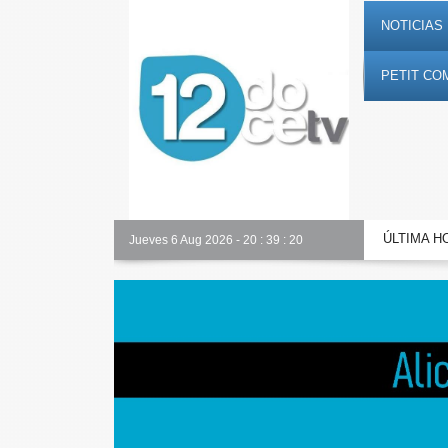
NOTICIAS 
PETIT CO
ÚLTIMA H
Nuestro equipo
Jueves 6 Aug 2026
-
20
:
39
:
21