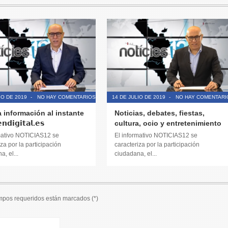
IO DE 2019
-
NO HAY COMENTARIOS
14 DE JULIO DE 2019
-
NO HAY COMENTARI
a información al instante
Noticias, debates, fiestas,
𝗱𝗶𝗴𝗶𝘁𝗮𝗹.𝗲𝘀
cultura, ocio y entretenimiento
mativo NOTICIAS12 se
El informativo NOTICIAS12 se
za por la participación
caracteriza por la participación
, el...
ciudadana, el...
ampos requeridos están marcados (
*
)