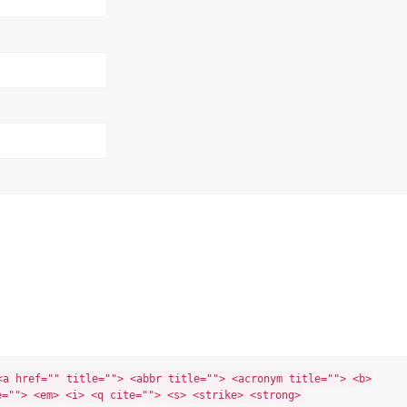
<a href="" title=""> <abbr title=""> <acronym title=""> <b>
e=""> <em> <i> <q cite=""> <s> <strike> <strong>