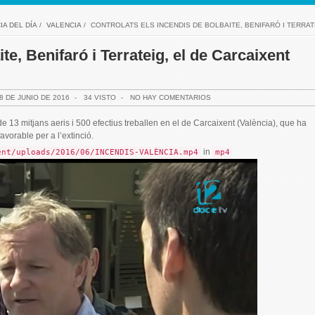
IA DEL DÍA
/
VALENCIA
/
CONTROLATS ELS INCENDIS DE BOLBAITE, BENIFARÓ I TERRA
te, Benifaró i Terrateig, el de Carcaixent
8 DE JUNIO DE 2016
-
34 VISTO
-
NO HAY COMENTARIOS
 de 13 mitjans aeris i 500 efectius treballen en el de Carcaixent (València), que ha
avorable per a l’extinció.
in
ent/uploads/2016/06/INCENDIS-VALÈNCIA.mp4
mp4