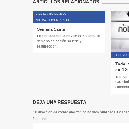
ARTÍCULOS RELACIONADOS
7 DE MARZO DE 2020
-
NO HAY COMENTARIOS
Semana Santa
La Semana Santa en Alicante celebra la
semana de pasión, muerte y
resurrección...
14 DE JUL
Toda l
en 𝟭𝟮𝗲
El infor
caracteri
ciudadana
DEJA UNA RESPUESTA
Su dirección de correo electrónico no será publicada. Los c
Nombre