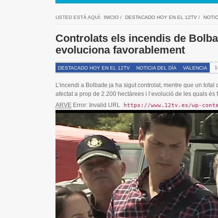
USTED ESTÁ AQUÍ:
INICIO
/
DESTACADO HOY EN EL 12TV
/
NOTIC
Controlats els incendis de Bolbai
evoluciona favorablement
1
DESTACADO HOY EN EL 12TV
NOTICIA DEL DÍA
VALENCIA
L’incendi a Bolbaite ja ha sigut controlat, mentre que un total
afectat a prop de 2.200 hectàrees i l’evolució de les quals és f
ARVE
Error: Invalid URL
https://www.12tv.es/wp-cont