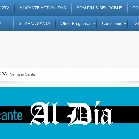
12TV
ALICANTE ACTUALIDAD
SOM FILLS DEL POBLE
CO
MITÉ
SEMANA SANTA
Otros Programas
Conócenos
12
ORA
Semana Santa