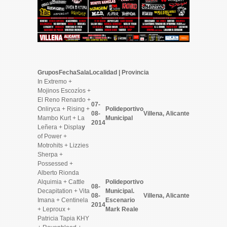
Grupos
Fecha
Sala
Localidad | Provincia
In Extremo +
Mojinos Escozíos +
El Reno Renardo +
07-
Onliryca + Rising +
Polideportivo
08-
Villena, Alicante
Mambo Kurt + La
Municipal
2014
Leñera + Displa
y
of Power +
Motrohits + Lizzies
Sherpa +
Possessed +
Alberto Rionda
Alquimia + Cattle
Polideportivo
08-
Decapitation + Vita
Municipal.
08-
Villena, Alicante
Imana + Centinela
Escenario
2014
+ Leproux +
Mark Reale
Patricia Tapia KHY