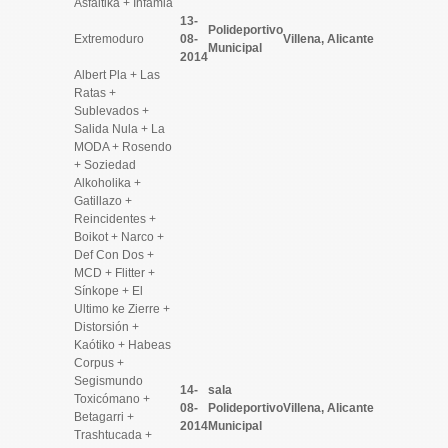
Asfaltika + Infamia
13-
Polideportivo
Extremoduro
08-
Villena, Alicante
Municipal
2014
Albert Pla + Las
Ratas +
Sublevados +
Salida Nula + La
MODA + Rosendo
+ Soziedad
Alkoholika +
Gatillazo +
Reincidentes +
Boikot + Narco +
Def Con Dos +
MCD + Flitter +
Sínkope + El
Ultimo ke Zierre +
Distorsión +
Kaótiko + Habeas
Corpus +
Segismundo
14-
sala
Toxicómano +
08-
Polideportivo
Villena, Alicante
Betagarri +
2014
Municipal
Trashtucada +