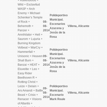
+ Ravenblood +
Wild + Esclavitud
WASP + Arch
Enemy + Michael
Polideportivo
Schenker’s Temple
Municipal.
of Rock +
08-
Escenarios
Behemoth +
08-
Villena, Alicante
Azucena y
Panzer +
2014
Jesús de la
Annihilator + Hell +
Rosa
Saurom + Lujuria +
Burning Kingdom
Volbeat + WarCry +
Polideportivo
Hammerfall +
Municipal.
Unisonic + Heaven
09-
Escenarios
Shall Burn +
08-
Villena, Alicante
Azucena y
Banzai + HEAT +
2014
Jesús de la
Eluveitie + Leo +
Rosa
Easy Rider
Beethoven R +
Rotting Christ +
Leize + Delain +
Polideportivo
09-
Ars Amandi + Battle
Municipal.
08-
Villena, Alicante
Beast + Crisix +
Escenario
2014
Renacer + Visions
Mark Reale
of Atlantis +