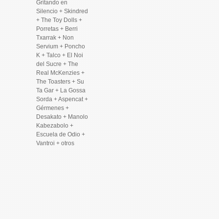
Gritando en
Silencio + Skindred
+ The Toy Dolls +
Porretas + Berri
Txarrak + Non
Servium + Poncho
K + Talco + El Noi
del Sucre + The
Real McKenzies +
The Toasters + Su
Ta Gar + La Gossa
Sorda + Aspencat +
Gérmenes +
Desakato + Manolo
Kabezabolo +
Escuela de Odio +
Vantroi + otros