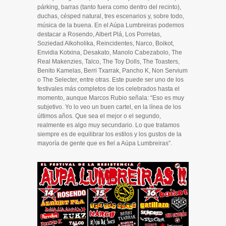
párking, barras (tanto fuera como dentro del recinto),
duchas, césped natural, tres escenarios y, sobre todo,
música de la buena. En el Aúpa Lumbreiras podemos
destacar a Rosendo, Albert Plá, Los Porretas,
Soziedad Alkoholika, Reincidentes, Narco, Boikot,
Envidia Kotxina, Desakato, Manolo Cabezabolo, The
Real Makenzies, Talco, The Toy Dolls, The Toasters,
Benito Kamelas, Berri Txarrak, Pancho K, Non Servium
o The Selecter, entre otras. Este puede ser uno de los
festivales más completos de los celebrados hasta el
momento, aunque Marcos Rubio señala: “Eso es muy
subjetivo. Yo lo veo un buen cartel, en la línea de los
últimos años. Que sea el mejor o el segundo,
realmente es algo muy secundario. Lo que tratamos
siempre es de equilibrar los estilos y los gustos de la
mayoría de gente que es fiel a Aúpa Lumbreiras”.