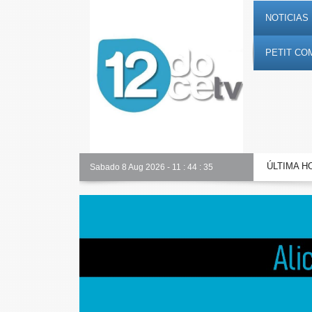
NOTICIAS 
PETIT CO
ÚLTIMA H
Alicante Actualidad
Sabado 8 Aug 2026
-
11
:
44
:
36