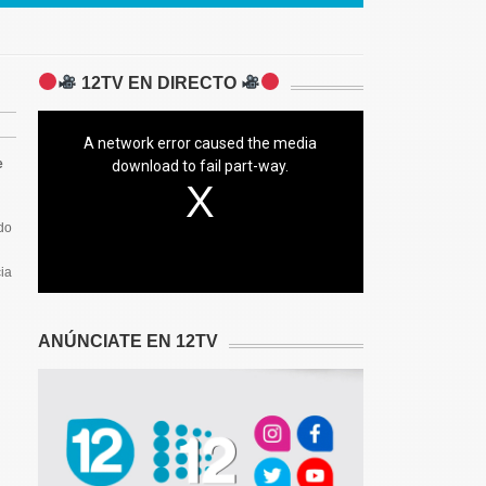
12TV EN DIRECTO
A network error caused the media
e
download to fail part-way.
do
ia
ANÚNCIATE EN 12TV