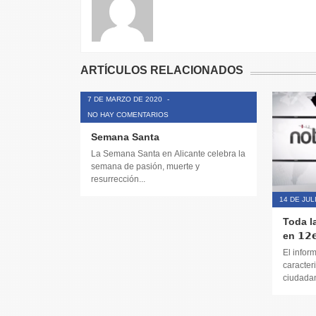
ARTÍCULOS RELACIONADOS
7 DE MARZO DE 2020
-
NO HAY COMENTARIOS
Semana Santa
La Semana Santa en Alicante celebra la
semana de pasión, muerte y
resurrección...
14 DE JUL
Toda l
en 𝟭𝟮𝗲
El infor
caracteri
ciudadana