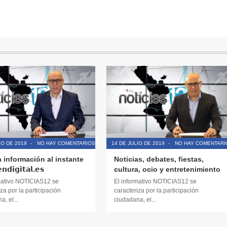
IO DE 2019
-
NO HAY COMENTARIOS
14 DE JULIO DE 2019
-
NO HAY COMENTARI
a información al instante
Noticias, debates, fiestas,
𝗱𝗶𝗴𝗶𝘁𝗮𝗹.𝗲𝘀
cultura, ocio y entretenimiento
mativo NOTICIAS12 se
El informativo NOTICIAS12 se
za por la participación
caracteriza por la participación
, el...
ciudadana, el...