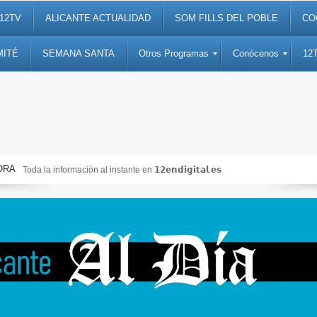
12TV
ALICANTE ACTUALIDAD
SOM FILLS DEL POBLE
CO
MITÉ
SEMANA SANTA
Otros Programas
Conócenos
12
ORA
Toda la información al instante en 𝟭𝟮𝗲𝗻𝗱𝗶𝗴𝗶𝘁𝗮𝗹.𝗲𝘀