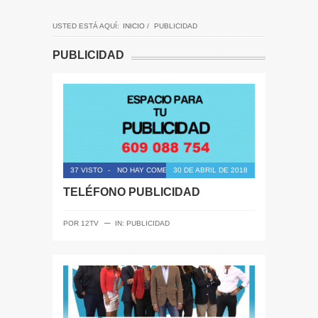
USTED ESTÁ AQUÍ:
INICIO
/
PUBLICIDAD
PUBLICIDAD
37 VISTO
-
NO HAY COMENTARIOS
30 DE ABRIL DE 2018
TELÉFONO PUBLICIDAD
─
POR
12TV
IN:
PUBLICIDAD