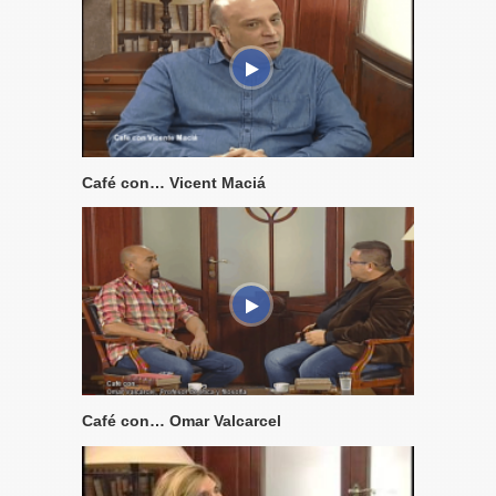
Café con… Vicent Maciá
Café con… Omar Valcarcel