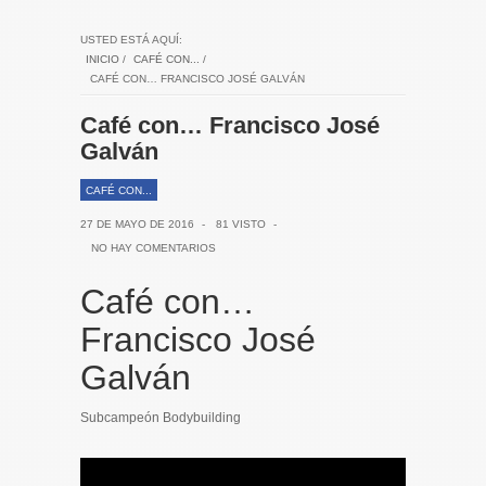
USTED ESTÁ AQUÍ:
INICIO
/
CAFÉ CON...
/
CAFÉ CON… FRANCISCO JOSÉ GALVÁN
Café con… Francisco José
Galván
CAFÉ CON...
27 DE MAYO DE 2016
-
81 VISTO
-
NO HAY COMENTARIOS
Café con…
Francisco José
Galván
Subcampeón Bodybuilding