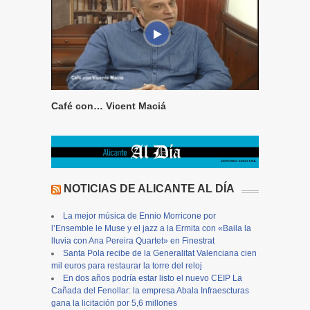
Café con… Vicent Maciá
NOTICIAS DE ALICANTE AL DÍA
La mejor música de Ennio Morricone por
l’Ensemble le Muse y el jazz a la Ermita con «Baila la
lluvia con Ana Pereira Quartet» en Finestrat
Santa Pola recibe de la Generalitat Valenciana cien
mil euros para restaurar la torre del reloj
En dos años podría estar listo el nuevo CEIP La
Cañada del Fenollar: la empresa Abala Infraescturas
gana la licitación por 5,6 millones