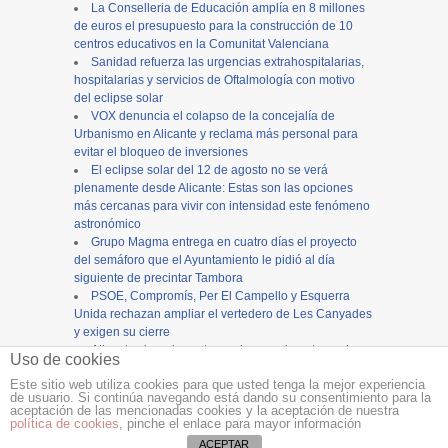
La Conselleria de Educación amplía en 8 millones
de euros el presupuesto para la construcción de 10
centros educativos en la Comunitat Valenciana
Sanidad refuerza las urgencias extrahospitalarias,
hospitalarias y servicios de Oftalmología con motivo
del eclipse solar
VOX denuncia el colapso de la concejalía de
Urbanismo en Alicante y reclama más personal para
evitar el bloqueo de inversiones
El eclipse solar del 12 de agosto no se verá
plenamente desde Alicante: Estas son las opciones
más cercanas para vivir con intensidad este fenómeno
astronómico
Grupo Magma entrega en cuatro días el proyecto
del semáforo que el Ayuntamiento le pidió al día
siguiente de precintar Tambora
PSOE, Compromís, Per El Campello y Esquerra
Unida rechazan ampliar el vertedero de Les Canyades
y exigen su cierre
Alicante cierra los actos en honor a la patrona, la
Uso de cookies
Virgen del Remedio, con una concurrida procesión
Este sitio web utiliza cookies para que usted tenga la mejor experiencia
de usuario. Si continúa navegando está dando su consentimiento para la
Copyright ©
12tv
y
12endigital.es
aceptación de las mencionadas cookies y la aceptación de nuestra
política de cookies
, pinche el enlace para mayor información
Menu
≡
ACEPTAR