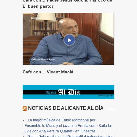
Café con… Padre Jesús García, Párroco de
El buen pastor
Café con… Vicent Maciá
NOTICIAS DE ALICANTE AL DÍA
La mejor música de Ennio Morricone por
l’Ensemble le Muse y el jazz a la Ermita con «Baila la
lluvia con Ana Pereira Quartet» en Finestrat
Santa Pola recibe de la Generalitat Valenciana cien