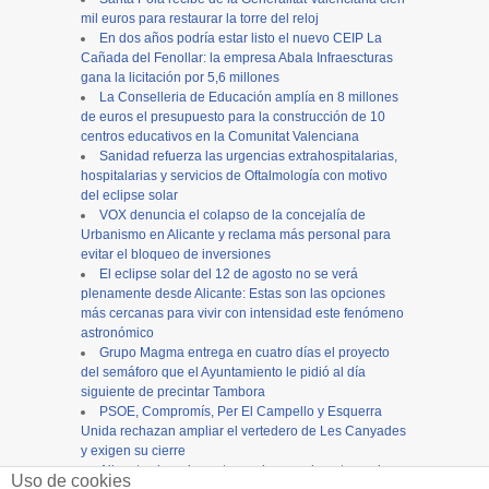
mil euros para restaurar la torre del reloj
En dos años podría estar listo el nuevo CEIP La
Cañada del Fenollar: la empresa Abala Infraescturas
gana la licitación por 5,6 millones
La Conselleria de Educación amplía en 8 millones
de euros el presupuesto para la construcción de 10
centros educativos en la Comunitat Valenciana
Sanidad refuerza las urgencias extrahospitalarias,
hospitalarias y servicios de Oftalmología con motivo
del eclipse solar
VOX denuncia el colapso de la concejalía de
Urbanismo en Alicante y reclama más personal para
evitar el bloqueo de inversiones
El eclipse solar del 12 de agosto no se verá
plenamente desde Alicante: Estas son las opciones
más cercanas para vivir con intensidad este fenómeno
astronómico
Grupo Magma entrega en cuatro días el proyecto
del semáforo que el Ayuntamiento le pidió al día
siguiente de precintar Tambora
PSOE, Compromís, Per El Campello y Esquerra
Unida rechazan ampliar el vertedero de Les Canyades
y exigen su cierre
Alicante cierra los actos en honor a la patrona, la
Uso de cookies