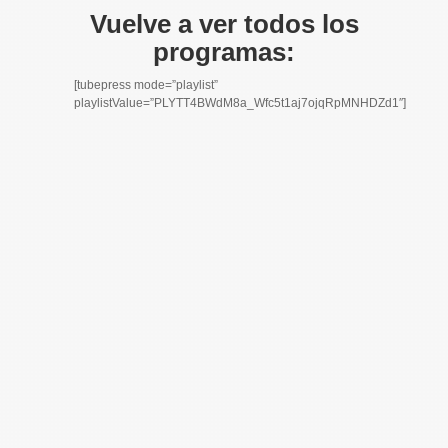
Vuelve a ver todos los
programas:
[tubepress mode=”playlist”
playlistValue=”PLYTT4BWdM8a_Wfc5t1aj7ojqRpMNHDZd1″]