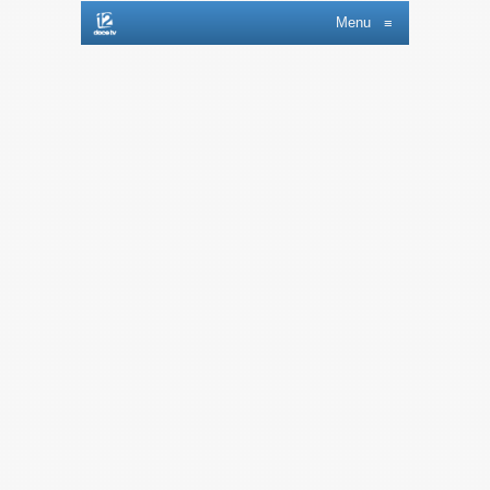
Menu
≡