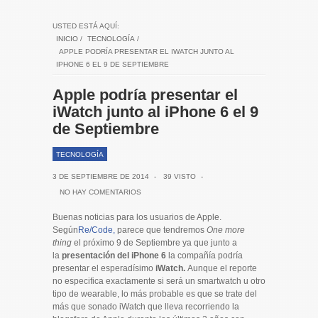
USTED ESTÁ AQUÍ:
INICIO
/
TECNOLOGÍA
/
APPLE PODRÍA PRESENTAR EL IWATCH JUNTO AL
IPHONE 6 EL 9 DE SEPTIEMBRE
Apple podría presentar el
iWatch junto al iPhone 6 el 9
de Septiembre
TECNOLOGÍA
3 DE SEPTIEMBRE DE 2014
-
39 VISTO
-
NO HAY COMENTARIOS
Buenas noticias para los usuarios de Apple.
Según
Re/Code,
parece que tendremos
One more
thing
el próximo 9 de Septiembre ya que junto a
la
presentación del iPhone 6
la compañía podría
presentar el esperadísimo
iWatch.
Aunque el reporte
no especifica exactamente si será un smartwatch u otro
tipo de wearable, lo más probable es que se trate del
más que sonado iWatch que lleva recorriendo la