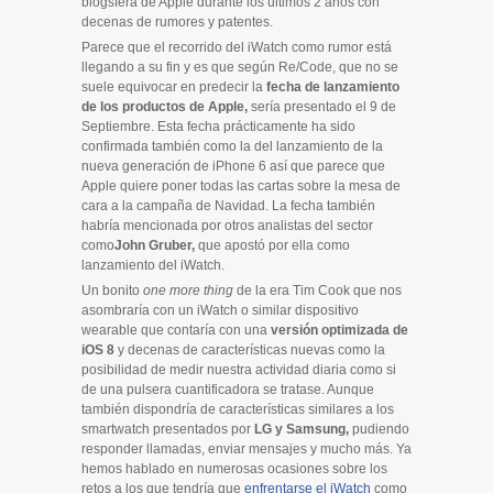
blogsfera de Apple durante los últimos 2 años con
decenas de rumores y patentes.
Parece que el recorrido del iWatch como rumor está
llegando a su fin y es que según Re/Code, que no se
suele equivocar en predecir la
fecha de lanzamiento
de los productos de Apple,
sería presentado el 9 de
Septiembre. Esta fecha prácticamente ha sido
confirmada también como la del lanzamiento de la
nueva generación de iPhone 6 así que parece que
Apple quiere poner todas las cartas sobre la mesa de
cara a la campaña de Navidad. La fecha también
habría mencionada por otros analistas del sector
como
John Gruber,
que apostó por ella como
lanzamiento del iWatch.
Un bonito
one more thing
de la era Tim Cook que nos
asombraría con un iWatch o similar dispositivo
wearable que contaría con una
versión optimizada de
iOS 8
y decenas de características nuevas como la
posibilidad de medir nuestra actividad diaria como si
de una pulsera cuantificadora se tratase. Aunque
también dispondría de características similares a los
smartwatch presentados por
LG y Samsung,
pudiendo
responder llamadas, enviar mensajes y mucho más. Ya
hemos hablado en numerosas ocasiones sobre los
retos a los que tendría que
enfrentarse el iWatch
como