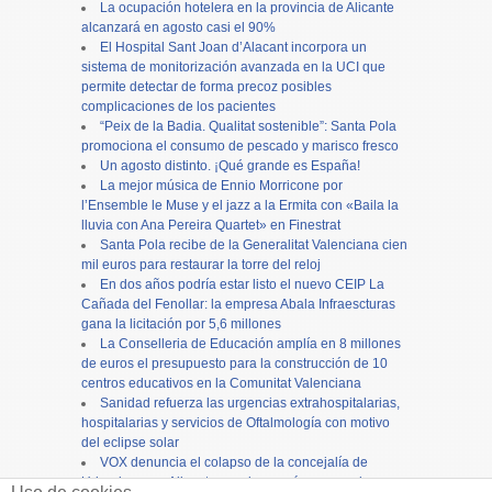
La ocupación hotelera en la provincia de Alicante
alcanzará en agosto casi el 90%
El Hospital Sant Joan d’Alacant incorpora un
sistema de monitorización avanzada en la UCI que
permite detectar de forma precoz posibles
complicaciones de los pacientes
“Peix de la Badia. Qualitat sostenible”: Santa Pola
promociona el consumo de pescado y marisco fresco
Un agosto distinto. ¡Qué grande es España!
La mejor música de Ennio Morricone por
l’Ensemble le Muse y el jazz a la Ermita con «Baila la
lluvia con Ana Pereira Quartet» en Finestrat
Santa Pola recibe de la Generalitat Valenciana cien
mil euros para restaurar la torre del reloj
En dos años podría estar listo el nuevo CEIP La
Cañada del Fenollar: la empresa Abala Infraescturas
gana la licitación por 5,6 millones
La Conselleria de Educación amplía en 8 millones
de euros el presupuesto para la construcción de 10
centros educativos en la Comunitat Valenciana
Sanidad refuerza las urgencias extrahospitalarias,
hospitalarias y servicios de Oftalmología con motivo
del eclipse solar
VOX denuncia el colapso de la concejalía de
Urbanismo en Alicante y reclama más personal para