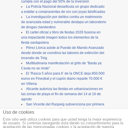
cumpla con el pago del 50% de la inversión
La Policía Nacional desarticula un grupo dedicado
a estafar a compraventas de oro con joyas falsificadas
La investigación por delitos contra un matrimonio
de avanzada edad y vulnerable destapa un laboratorio
de drogas clandestino
El cartel oficial y libro de fiestas 2026 fusiona en
una impactante imagen todos los elementos de la
fiesta santapolera
Pérez Llorca asiste al Puesto de Mando Avanzado
desde donde se coordina las labores de extinción del
incendio de Tirig
Multitudinaria manifestación al grito de “Basta ya:
Ceuta no se rinde”
El ‘Rasca 5 años para ti’ de la ONCE deja 850.000
euros en Finestrat y el cupón diario reparte 70.000 €
en Villena
Alicante autoriza las fiestas en urbanizaciones en
las zonas de playa el fin de semana del 14 al 16 de
agosto
San Vicente del Raspeig subvenciona por primera
vez los gastos de obtención de los carnés para
Uso de cookies
camiones y autobuses
Este sitio web utiliza cookies para que usted tenga la mejor experiencia
de usuario. Si continúa navegando está dando su consentimiento para la
Copyright ©
12tv
y
12endigital.es
aceptación de las mencionadas cookies y la aceptación de nuestra