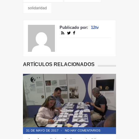
solidaridad
Publicado por:
12tv
ARTÍCULOS RELACIONADOS
31 DE MAYO DE 2017
-
NO HAY COMENTARIOS
30 DE MAYO