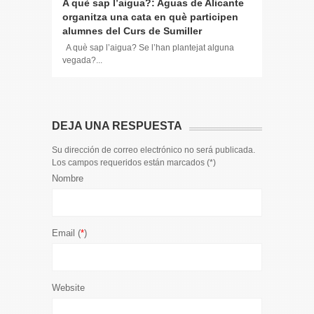
A què sap l’aigua?: Aguas de Alicante
Los empl
organitza una cata en què participen
Hidraqua
alumnes del Curs de Sumiller
Centro d
Generali
A què sap l’aigua? Se l’han plantejat alguna
vegada?...
Esta mañan
de...
DEJA UNA RESPUESTA
Su dirección de correo electrónico no será publicada.
Los campos requeridos están marcados (
*
)
Nombre
Email (
*
)
Website