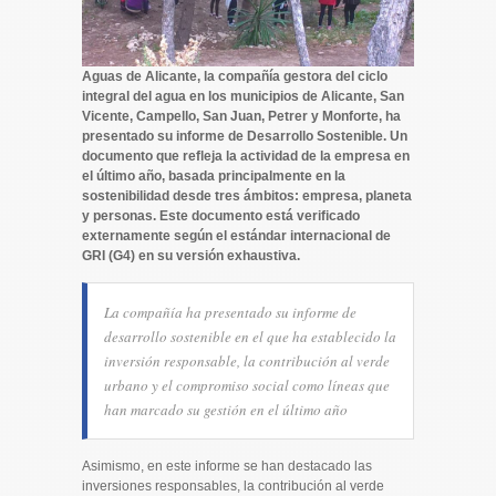
Aguas de Alicante, la compañía gestora del ciclo
integral del agua en los municipios de Alicante, San
Vicente, Campello, San Juan, Petrer y Monforte, ha
presentado su informe de Desarrollo Sostenible. Un
documento que refleja la actividad de la empresa en
el último año, basada principalmente en la
sostenibilidad desde tres ámbitos: empresa, planeta
y personas. Este documento está verificado
externamente según el estándar internacional de
GRI (G4) en su versión exhaustiva.
La compañía ha presentado su informe de
desarrollo sostenible en el que ha establecido la
inversión responsable, la contribución al verde
urbano y el compromiso social como líneas que
han marcado su gestión en el último año
Asimismo, en este informe se han destacado las
inversiones responsables, la contribución al verde