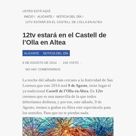
USTED ESTÁ AQUÍ:
INICIO
/
ALICANTE
/
NOTICIA DEL DÍA
/
12TV ESTARÁ EN EL CASTELL DE L’OLLA EN ALTEA
12tv estará en el Castell de
l’Olla en Altea
ALICANTE
NOTICIA DEL DÍA
6 DE AGOSTO DE 2014
-
240 VISTO
-
NO HAY COMENTARIOS
La noche del sábado más cercano a la festividad de San
Lorenzo,que este 2014 será
9 de Agosto
, tiene lugar el
ya tradicional
Castell de l’Olla en Altea.
En
12tv
creemos que es una maravilla de la que todos
deberíamos disfrutar, y por eso, este sábado, 9 de
Agosto, iremos a grabar en Altea este espectáculo para
los sentidos. Para que no te pierdas nada.