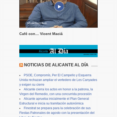
Café con… Vicent Maciá
NOTICIAS DE ALICANTE AL DÍA
PSOE, Compromís, Per El Campello y Esquerra
Unida rechazan ampliar el vertedero de Les Canyades
y exigen su cierre
Alicante cierra los actos en honor a la patrona, la
Virgen del Remedio, con una concurrida procesión
Alicante aprueba inicialmente el Plan General
Estructural e inicia su tramitación autonómica
Finestrat se prepara para la celebración de sus
Fiestas Patronales de agosto con la presentación del