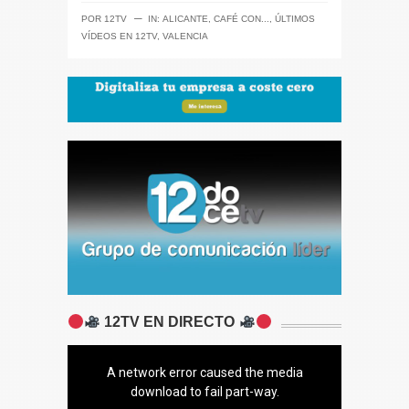
─
POR
12TV
IN:
ALICANTE
,
CAFÉ CON...
,
ÚLTIMOS
VÍDEOS EN 12TV
,
VALENCIA
12TV EN DIRECTO
A network error caused the media
download to fail part-way.