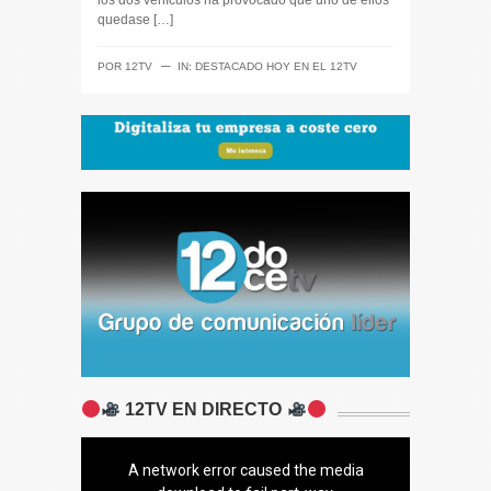
los dos vehículos ha provocado que uno de ellos
quedase […]
─
POR
12TV
IN:
DESTACADO HOY EN EL 12TV
12TV EN DIRECTO
A network error caused the media