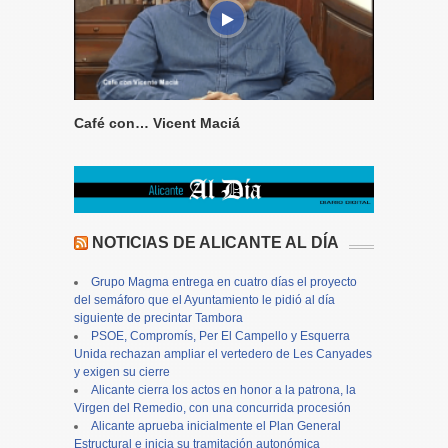
Café con… Vicent Maciá
NOTICIAS DE ALICANTE AL DÍA
Grupo Magma entrega en cuatro días el proyecto
del semáforo que el Ayuntamiento le pidió al día
siguiente de precintar Tambora
PSOE, Compromís, Per El Campello y Esquerra
Unida rechazan ampliar el vertedero de Les Canyades
y exigen su cierre
Alicante cierra los actos en honor a la patrona, la
Virgen del Remedio, con una concurrida procesión
Alicante aprueba inicialmente el Plan General
Estructural e inicia su tramitación autonómica