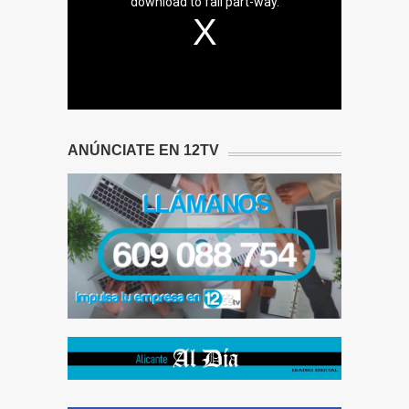
download to fail part-way.
ANÚNCIATE EN 12TV