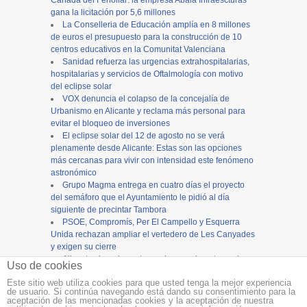
gana la licitación por 5,6 millones
La Conselleria de Educación amplía en 8 millones
de euros el presupuesto para la construcción de 10
centros educativos en la Comunitat Valenciana
Sanidad refuerza las urgencias extrahospitalarias,
hospitalarias y servicios de Oftalmología con motivo
del eclipse solar
VOX denuncia el colapso de la concejalía de
Urbanismo en Alicante y reclama más personal para
evitar el bloqueo de inversiones
El eclipse solar del 12 de agosto no se verá
plenamente desde Alicante: Estas son las opciones
más cercanas para vivir con intensidad este fenómeno
astronómico
Grupo Magma entrega en cuatro días el proyecto
del semáforo que el Ayuntamiento le pidió al día
siguiente de precintar Tambora
PSOE, Compromís, Per El Campello y Esquerra
Unida rechazan ampliar el vertedero de Les Canyades
y exigen su cierre
Alicante cierra los actos en honor a la patrona, la
Uso de cookies
Virgen del Remedio, con una concurrida procesión
Este sitio web utiliza cookies para que usted tenga la mejor experiencia
de usuario. Si continúa navegando está dando su consentimiento para la
Copyright ©
12tv
y
12endigital.es
aceptación de las mencionadas cookies y la aceptación de nuestra