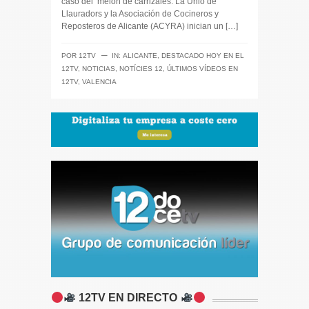
caso del ‘melón de carrizales. La Unió de
Llauradors y la Asociación de Cocineros y
Reposteros de Alicante (ACYRA) inician un […]
─
POR
12TV
IN:
ALICANTE
,
DESTACADO HOY EN EL
12TV
,
NOTICIAS
,
NOTÍCIES 12
,
ÚLTIMOS VÍDEOS EN
12TV
,
VALENCIA
12TV EN DIRECTO