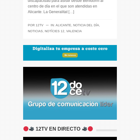
discapacidad para asistir desde Benidorm al
centro de día en el que son atendidas en
Alicante. La Generalitat […]
─
POR
12TV
IN:
ALICANTE
,
NOTICIA DEL DÍA
,
NOTICIAS
,
NOTÍCIES 12
,
VALENCIA
12TV EN DIRECTO