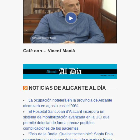
Café con… Vicent Maciá
NOTICIAS DE ALICANTE AL DÍA
La ocupación hotelera en la provincia de Alicante
alcanzará en agosto casi el 90%
El Hospital Sant Joan d’Alacant incorpora un
sistema de monitorización avanzada en la UCI que
permite detectar de forma precoz posibles
complicaciones de los pacientes
“Peix de la Badia. Qualitat sostenible”: Santa Pola
promociona el consumo de pescado y marisco fresco