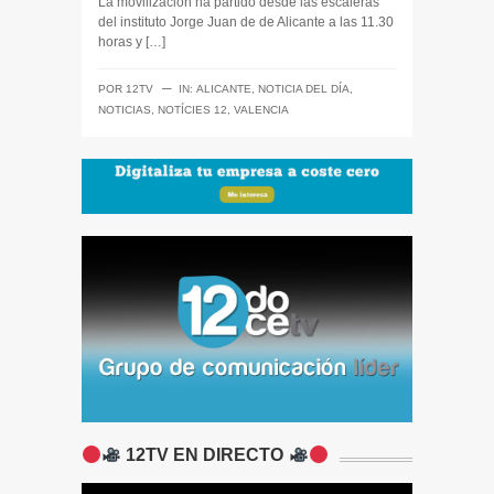
La movilización ha partido desde las escaleras
del instituto Jorge Juan de de Alicante a las 11.30
horas y […]
─
POR
12TV
IN:
ALICANTE
,
NOTICIA DEL DÍA
,
NOTICIAS
,
NOTÍCIES 12
,
VALENCIA
12TV EN DIRECTO