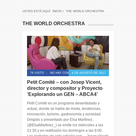
USTED ESTÁ AQUÍ:
INICIO
/
THE WORLD ORCHESTRA
THE WORLD ORCHESTRA
76 VISTO
-
NO HAY COMENTARIOS
4 DE AGOSTO DE 2017
Petit Comité – con Josep Vicent,
director y compositor y Proyecto
‘Explorando un GEN – ABCA4’
Petit Comité es un programa desenfadado y
actual, donde se habla de moda, tendencias,
innovación, turismo, gastronomía y sociedad.
Dirigido y presentado por Elsa Martínez,
(@ElsaMartinez_) se emite los miércoles a las
21:30 y en redifusión los domingos a las 9:00.