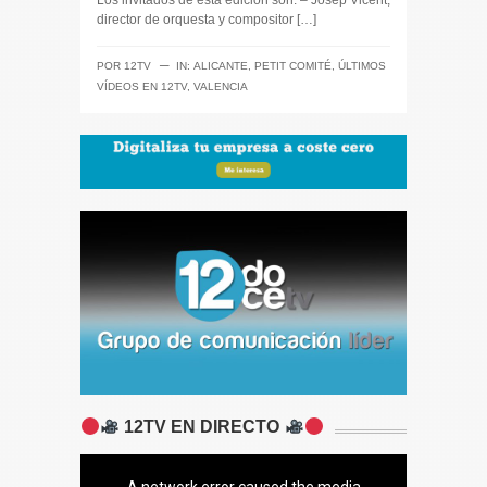
Los invitados de esta edición son: – Josep Vicent,
director de orquesta y compositor […]
─
POR
12TV
IN:
ALICANTE
,
PETIT COMITÉ
,
ÚLTIMOS
VÍDEOS EN 12TV
,
VALENCIA
12TV EN DIRECTO
A network error caused the media