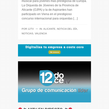
musical para jóvenes más prestigiosa de Europa.
La Orquesta de Jóvenes de la Provincia de
Alicante (OJPA) y la de Aspirantes han
participado en Viena en el prestigioso
concurso internacional para orquestas […]
─
POR
12TV
IN:
ALICANTE
,
NOTICIA DEL DÍA
,
NOTICIAS
,
VALENCIA