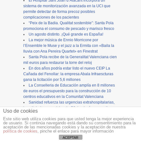
El Hospital Sant Joan d’Alacant incorpora un
sistema de monitorización avanzada en la UCI que
permite detectar de forma precoz posibles
complicaciones de los pacientes
“Peix de la Badia. Qualitat sostenible”: Santa Pola
promociona el consumo de pescado y marisco fresco
Un agosto distinto. ¡Qué grande es España!
La mejor música de Ennio Morricone por
l’Ensemble le Muse y el jazz a la Ermita con «Baila la
lluvia con Ana Pereira Quartet» en Finestrat
Santa Pola recibe de la Generalitat Valenciana cien
mil euros para restaurar la torre del reloj
En dos años podría estar listo el nuevo CEIP La
Cañada del Fenollar: la empresa Abala Infraescturas
gana la licitación por 5,6 millones
La Conselleria de Educación amplía en 8 millones
de euros el presupuesto para la construcción de 10
centros educativos en la Comunitat Valenciana
Sanidad refuerza las urgencias extrahospitalarias,
hospitalarias y servicios de Oftalmología con motivo
Uso de cookies
del eclipse solar
Este sitio web utiliza cookies para que usted tenga la mejor experiencia
de usuario. Si continúa navegando está dando su consentimiento para la
Copyright ©
12tv
y
12endigital.es
aceptación de las mencionadas cookies y la aceptación de nuestra
política de cookies
, pinche el enlace para mayor información
Menu
≡
ACEPTAR