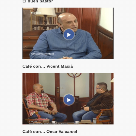
El buen pastor
Café con… Vicent Maciá
Café con… Omar Valcarcel