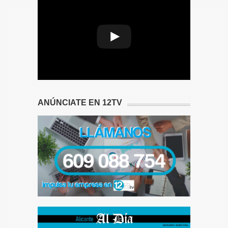
A network error caused the media
download to fail part-way.
ANÚNCIATE EN 12TV