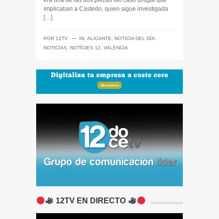
era una de las dos piezas del caso Brugal que
implicaban a Castedo, quien sigue investigada
[…]
─
POR
12TV
IN:
ALICANTE
,
NOTICIA DEL DÍA
,
NOTICIAS
,
NOTÍCIES 12
,
VALENCIA
12TV EN DIRECTO