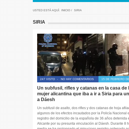
USTED ESTÁ AQUÍ:
INICIO
/
SIRIA
SIRIA
247 VISTO
-
NO HAY COMENTARIOS
15 DE FEBRERO DE
Un subfusil, rifles y catanas en la casa de 
mujer alicantina que iba a ir a Siria para u
a Dáesh
Un subfusil de asalto, dos rifles y dos catanas de hoja afil
algunos de los efectos incautados por la Policía Nacional e
registro del domicilio de la española de 36 años detenida 
Alicante por su presunta vinculación al Dáesh. Durante 8 h
media se ha prolongado el minucioso registro ordenado po