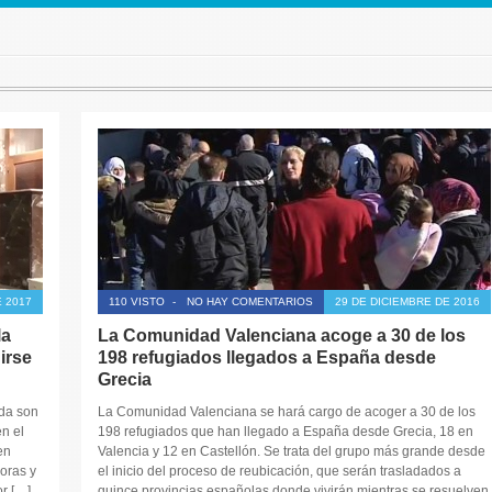
 2017
110 VISTO
-
NO HAY COMENTARIOS
29 DE DICIEMBRE DE 2016
la
La Comunidad Valenciana acoge a 30 de los
nirse
198 refugiados llegados a España desde
Grecia
ada son
La Comunidad Valenciana se hará cargo de acoger a 30 de los
n el
198 refugiados que han llegado a España desde Grecia, 18 en
en
Valencia y 12 en Castellón. Se trata del grupo más grande desde
oras y
el inicio del proceso de reubicación, que serán trasladados a
r […]
quince provincias españolas donde vivirán mientras se resuelven