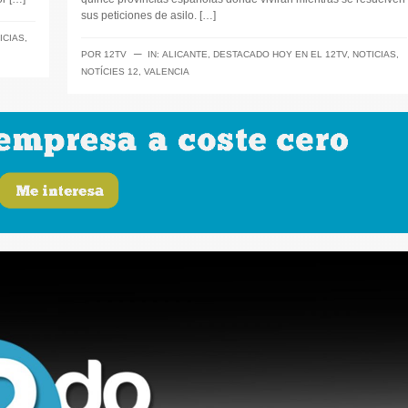
sus peticiones de asilo. […]
ICIAS
,
─
POR
12TV
IN:
ALICANTE
,
DESTACADO HOY EN EL 12TV
,
NOTICIAS
,
NOTÍCIES 12
,
VALENCIA