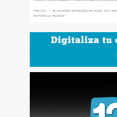
─
POR
12TV
IN:
ALICANTE
,
DESTACADO HOY EN EL 12TV
,
NOT
NOTÍCIES 12
,
VALENCIA