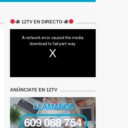
12TV EN DIRECTO
A network error caused the media
download to fail part-way.
ANÚNCIATE EN 12TV