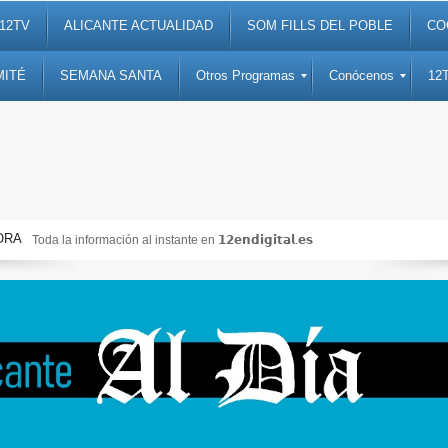
12TV
ALICANTE ACTUALIDAD
SOM FILLS DEL POBLE
CO
MITÉ
SEMANA SANTA
Otros Programas
Conócenos
12
ORA
𝗻𝗱𝗶𝗴𝗶𝘁𝗮𝗹.𝗲𝘀
Noticias, debates, fiestas, cultura, 