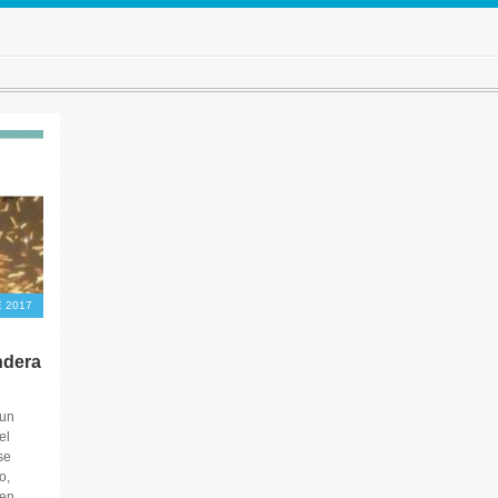
 2017
ndera
 un
el
se
o,
 en