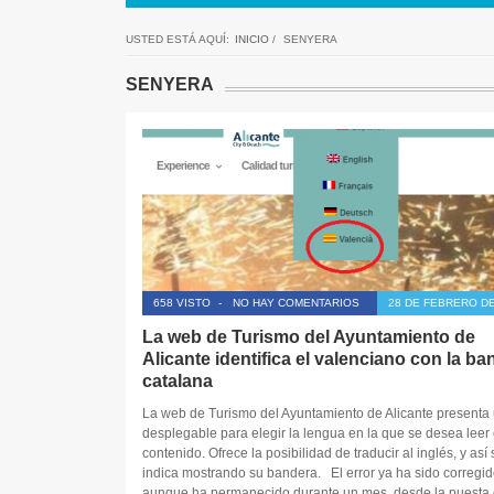
USTED ESTÁ AQUÍ:
INICIO
/
SENYERA
SENYERA
658 VISTO
-
NO HAY COMENTARIOS
28 DE FEBRERO DE
La web de Turismo del Ayuntamiento de
Alicante identifica el valenciano con la ba
catalana
La web de Turismo del Ayuntamiento de Alicante presenta
desplegable para elegir la lengua en la que se desea leer 
contenido. Ofrece la posibilidad de traducir al inglés, y así 
indica mostrando su bandera. El error ya ha sido corregid
aunque ha permanecido durante un mes, desde la puesta