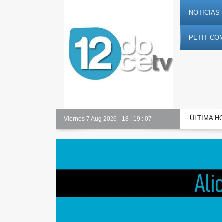
NOTICIAS 
PETIT CO
ÚLTIMA H
Viernes 7 Aug 2026
-
18
:
19
:
08
Semana Santa