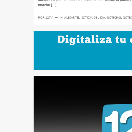
marcha […]
─
POR
12TV
IN:
ALICANTE
,
NOTICIA DEL DÍA
,
NOTICIAS
,
NOTÍC