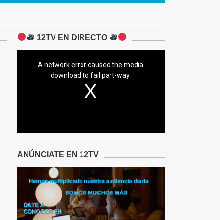
12TV EN DIRECTO
A network error caused the media
download to fail part-way.
ANÚNCIATE EN 12TV