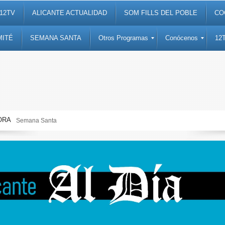
12TV
ALICANTE ACTUALIDAD
SOM FILLS DEL POBLE
CO
MITÉ
SEMANA SANTA
Otros Programas
Conócenos
12
ORA
Alicante Actualidad