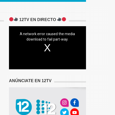
12TV EN DIRECTO
A network error caused the media
download to fail part-way.
ANÚNCIATE EN 12TV