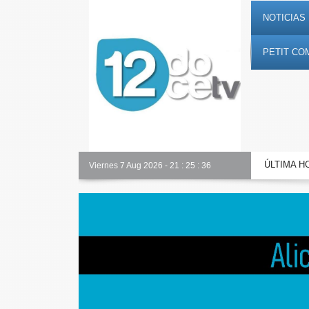
NOTICIAS 
PETIT CO
ÚLTIMA H
Alicante Actualidad
Viernes 7 Aug 2026
-
21
:
25
:
37