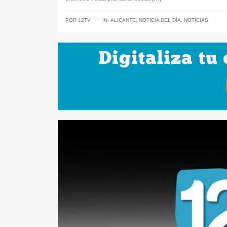
─
POR
12TV
IN:
ALICANTE
,
NOTICIA DEL DÍA
,
NOTICIAS