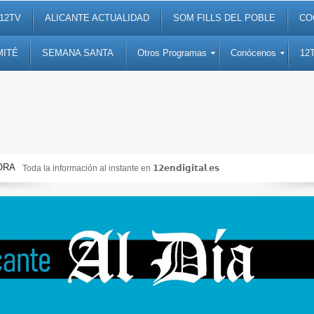
12TV
ALICANTE ACTUALIDAD
SOM FILLS DEL POBLE
CO
MITÉ
SEMANA SANTA
Otros Programas
Conócenos
12
ORA
Toda la información al instante en 𝟭𝟮𝗲𝗻𝗱𝗶𝗴𝗶𝘁𝗮𝗹.𝗲𝘀