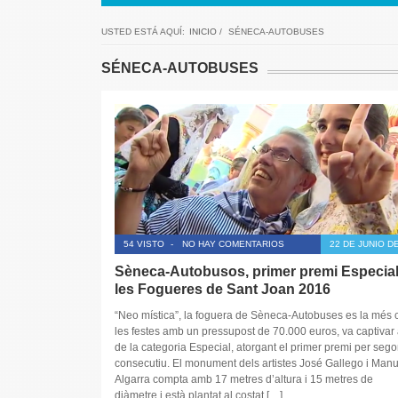
USTED ESTÁ AQUÍ:
INICIO
/
SÉNECA-AUTOBUSES
SÉNECA-AUTOBUSES
54 VISTO
-
NO HAY COMENTARIOS
22 DE JUNIO D
Sèneca-Autobusos, primer premi Especial
les Fogueres de Sant Joan 2016
“Neo mística”, la foguera de Sèneca-Autobuses es la més 
les festes amb un pressupost de 70.000 euros, va captivar a
de la categoria Especial, atorgant el primer premi per seg
consecutiu. El monument dels artistes José Gallego i Manu
Algarra compta amb 17 metres d’altura i 15 metres de
diàmetre i està plantat al costat […]