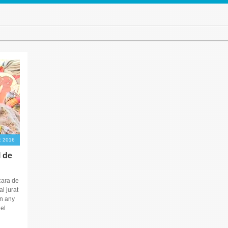
E 2016
 de
cara de
l jurat
on any
el