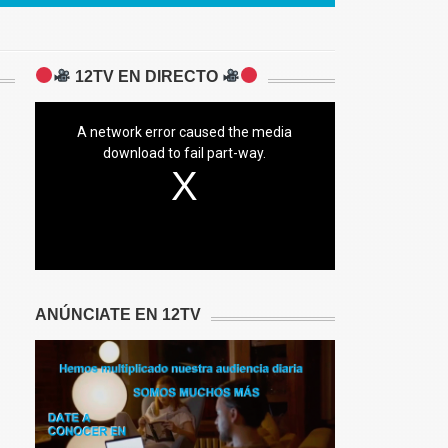
12TV EN DIRECTO
A network error caused the media
download to fail part-way.
ANÚNCIATE EN 12TV