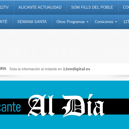
12TV
ALICANTE ACTUALIDAD
SOM FILLS DEL POBLE
CO
MITÉ
SEMANA SANTA
Otros Programas
Conócenos
12
ORA
Toda la información al instante en 𝟭𝟮𝗲𝗻𝗱𝗶𝗴𝗶𝘁𝗮𝗹.𝗲𝘀