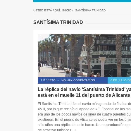
USTED ESTÁ AQUÍ:
INICIO
/
SANTÍSIMA TRINIDAD
SANTÍSIMA TRINIDAD
711 VISTO
-
NO HAY COMENTARIOS
6 DE JULIO D
La réplica del navío ‘Santísima Trinidad’ y
está en el muelle 11 del puerto de Alicante
El Santísima Trinidad fue el navío más grande de finales de
XVIII, por lo que recibía el apodo de «El Escorial de los ma
era uno de los pocos navíos de línea de cuatro puentes qu
existieron. En el puerto de Alicante se podía ver en los últ
seis años una réplica de este barco. Una reproducción que
de atractivo turístico […]