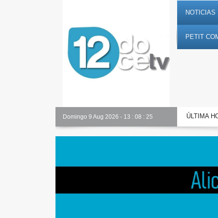
NOTICIAS 
PETIT CO
ÚLTIMA H
Alicante Actualidad
Domingo 9 Aug 2026
-
13
:
08
:
26