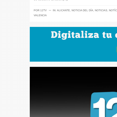
─
POR
12TV
IN:
ALICANTE
,
NOTICIA DEL DÍA
,
NOTICIAS
,
NOTÍC
VALENCIA