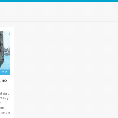
E 2017
a no
l siglo
res» y
e
imos
 servía