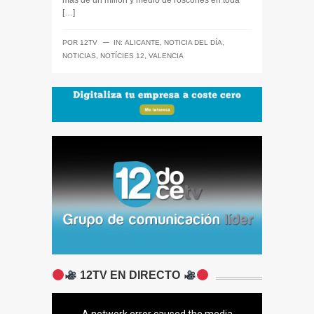
más de un millón y medio de roscones en toda
[…]
─
POR
12TV
IN:
ALICANTE
,
NOTICIA DEL DÍA
,
NOTICIAS
,
NOTÍCIES 12
,
VALENCIA
12TV EN DIRECTO
A network error caused the media