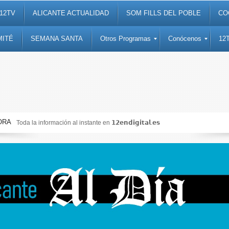
12TV
ALICANTE ACTUALIDAD
SOM FILLS DEL POBLE
CO
MITÉ
SEMANA SANTA
Otros Programas
Conócenos
12
ORA
Toda la información al instante en 𝟭𝟮𝗲𝗻𝗱𝗶𝗴𝗶𝘁𝗮𝗹.𝗲𝘀