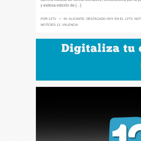
y exitosa edición de […]
─
POR
12TV
IN:
ALICANTE
,
DESTACADO HOY EN EL 12TV
,
NOT
NOTÍCIES 12
,
VALENCIA