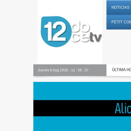
NOTICIAS 
PETIT CO
ÚLTIMA H
Alicante Actualidad
Jueves 6 Aug 2026
-
12
:
56
:
38