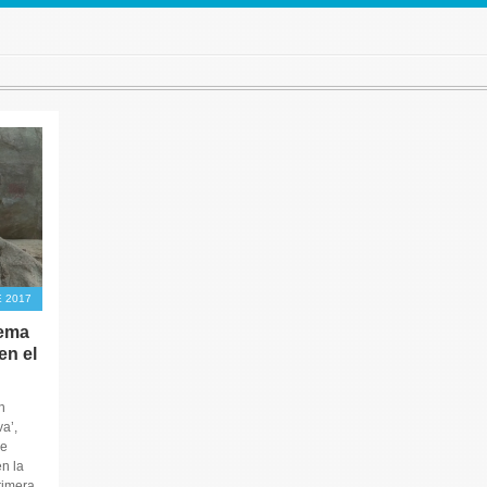
 2017
tema
en el
n
a’,
de
n la
rimera