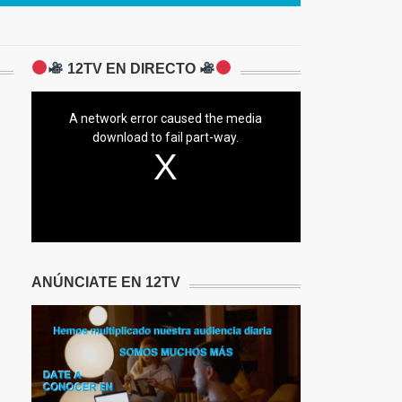
12TV EN DIRECTO
A network error caused the media
download to fail part-way.
ANÚNCIATE EN 12TV