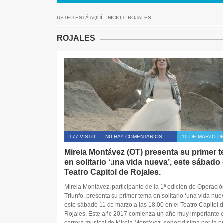
USTED ESTÁ AQUÍ:
INICIO
/
ROJALES
ROJALES
177 VISTO
-
NO HAY COMENTARIOS
10 DE MARZO DE
Mireia Montávez (OT) presenta su primer 
en solitario ‘una vida nueva’, este sábado 
Teatro Capitol de Rojales.
Mireia Montávez, participante de la 1ª edición de Operació
Triunfo, presenta su primer tema en solitario ‘una vida nuev
este sábado 11 de marzo a las 18:00 en el Teatro Capitol 
Rojales. Este año 2017 comienza un año muy importante e
carrera musical de Mireia Montávez, conocidísima por la p