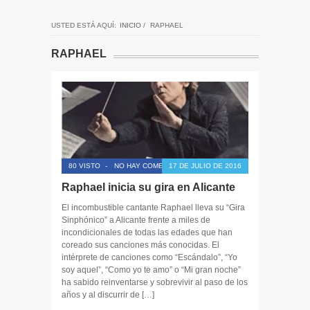
USTED ESTÁ AQUÍ:
INICIO
/
RAPHAEL
RAPHAEL
80 VISTO
-
NO HAY COMENTARIOS
17 DE JULIO DE 2016
Raphael inicia su gira en Alicante
El incombustible cantante Raphael lleva su “Gira
Sinphónico” a Alicante frente a miles de
incondicionales de todas las edades que han
coreado sus canciones más conocidas. El
intérprete de canciones como “Escándalo”, “Yo
soy aquel”, “Como yo te amo” o “Mi gran noche”
ha sabido reinventarse y sobrevivir al paso de los
años y al discurrir de […]