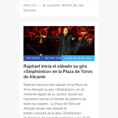
─
POR
12TV
IN:
ALICANTE
,
NOTICIA DEL DÍA
,
NOTICIAS
155 VISTO
-
NO HAY COMENTARIOS
14 DE JULIO DE 2016
Raphael inicia el sábado su gira
«Sinphónico» en la Plaza de Toros
de Alicante
Raphael arranca este sábado en la Plaza de
Toros Alicante su gira «Sinphónico», en un
momento álgido de su carrera, donde sus
canciones suenan en fiestas de públicos de
todas las edades. La Plaza de Toros de
Alicante acoge este sábado el
primer concierto de la gira «Sinphónico»
de Raphael. El concierto comienza a las 22.30