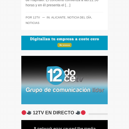
horas y en él presenta el […]
─
POR
12TV
IN:
ALICANTE
,
NOTICIA DEL DÍA
,
NOTICIAS
12TV EN DIRECTO
A network error caused the media