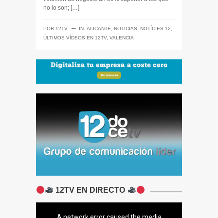
no lo son; […]
─
POR
12TV
IN:
ALICANTE
,
NOTICIAS
,
NOTÍCIES 12
,
ÚLTIMOS VÍDEOS EN 12TV
,
VALENCIA
12TV EN DIRECTO
A network error caused the media