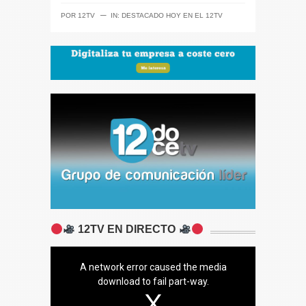
─
POR
12TV
IN:
DESTACADO HOY EN EL 12TV
12TV EN DIRECTO
A network error caused the media
download to fail part-way.