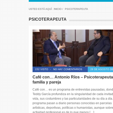
USTED ESTÁ AQUÍ:
INICIO
/
PSICOTERAPEUTA
PSICOTERAPEUTA
152 VISTO
-
NO HAY COMENTARIOS
28 DE AGOSTO DE
Café con… Antonio Ríos – Psicoterapeuta
familia y pareja
Café con… es un programa de entrevistas pausadas, don
Teddy García profundiza en la singularidad de cada invitad
vida, sus costumbres y las particularidades de su día a día.
programa pasan a diario personas conocidas en parcelas
artísticas, deportivas, políticas o humanistas, aunque sobr
actividad profesional es de lo que menos […]