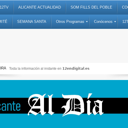
12TV
ALICANTE ACTUALIDAD
SOM FILLS DEL POBLE
CO
MITÉ
SEMANA SANTA
Otros Programas
Conócenos
12
ORA
Toda la información al instante en 𝟭𝟮𝗲𝗻𝗱𝗶𝗴𝗶𝘁𝗮𝗹.𝗲𝘀