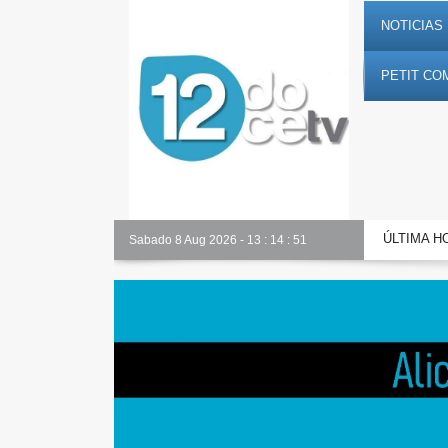
NOTICIAS 
PETIT CO
ÚLTIMA H
Alicante Actualidad
Sabado 8 Aug 2026
-
13
:
14
:
52