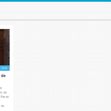
 2018
 de
de
o, su
 Por el
e su