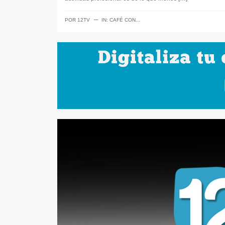
─
POR
12TV
IN:
CAFÉ CON...