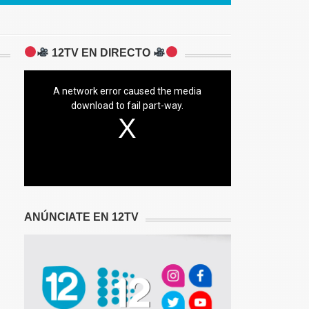
12TV EN DIRECTO
A network error caused the media
download to fail part-way.
ANÚNCIATE EN 12TV