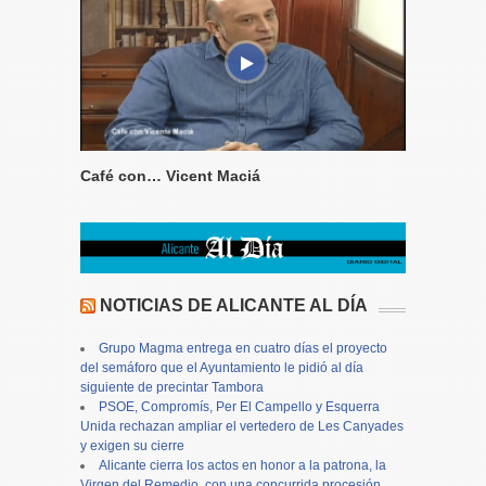
Café con… Vicent Maciá
NOTICIAS DE ALICANTE AL DÍA
Grupo Magma entrega en cuatro días el proyecto
del semáforo que el Ayuntamiento le pidió al día
siguiente de precintar Tambora
PSOE, Compromís, Per El Campello y Esquerra
Unida rechazan ampliar el vertedero de Les Canyades
y exigen su cierre
Alicante cierra los actos en honor a la patrona, la
Virgen del Remedio, con una concurrida procesión