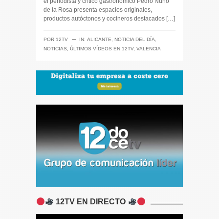
el periodista y crítico gastronómico Pedro Nuño
de la Rosa presenta espacios originales,
productos autóctonos y cocineros destacados […]
─
POR
12TV
IN:
ALICANTE
,
NOTICIA DEL DÍA
,
NOTICIAS
,
ÚLTIMOS VÍDEOS EN 12TV
,
VALENCIA
12TV EN DIRECTO