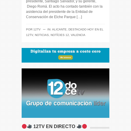
presidente, Santiago Salvador, y su gerente,
Diego Romá. El acto ha contado también con la
asistencia del presidente de la Entidad de
Conservación de Elche Parque […]
─
POR
12TV
IN:
ALICANTE
,
DESTACADO HOY EN EL
12TV
,
NOTICIAS
,
NOTÍCIES 12
,
VALENCIA
12TV EN DIRECTO