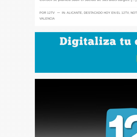
─
POR
12TV
IN:
ALICANTE
,
DESTACADO HOY EN EL 12TV
,
NOT
VALENCIA