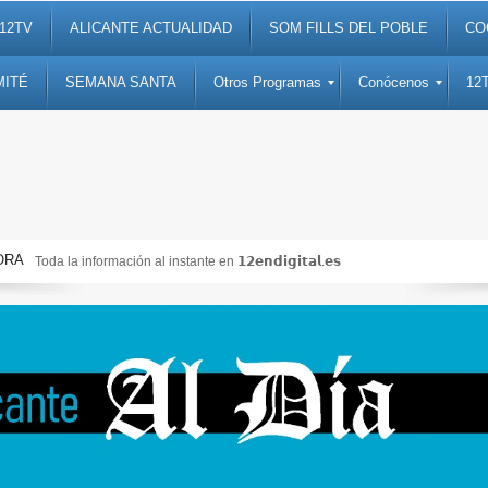
12TV
ALICANTE ACTUALIDAD
SOM FILLS DEL POBLE
CO
MITÉ
SEMANA SANTA
Otros Programas
Conócenos
12
ORA
Toda la información al instante en 𝟭𝟮𝗲𝗻𝗱𝗶𝗴𝗶𝘁𝗮𝗹.𝗲𝘀