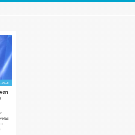
 2016
iven
s
je
 velas
ho
l