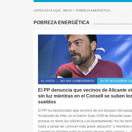
USTED ESTÁ AQUÍ:
INICIO
/
POBREZA ENERGÉTICA
POBREZA ENERGÉTICA
61 VISTO
-
NO HAY COMENTARIOS
29 DE NOVIEMBRE DE
El PP denuncia que vecinos de Alicante v
sin luz mientras en el Consell se suben lo
sueldos
El PP ha denunciado que vecinos de los bloques del pasa
Arcipreste de Hita, en el barrio Juan XXIII de Alicante usan
porque no tiene luz eléctrica y el Ayuntamiento “no ha hec
nada a pesar de conocer esta grave situación” y mientras e
Consell se plantea subir el sueldo de sus altos cargos. […]