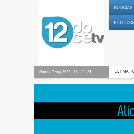
NOTICIAS 
PETIT CO
ÚLTIMA H
Alicante Actualidad
Viernes 7 Aug 2026
-
13
:
42
:
32