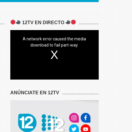
12TV EN DIRECTO
A network error caused the media
download to fail part-way.
ANÚNCIATE EN 12TV