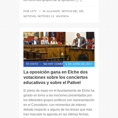
los otros dos grupos de la oposición, […]
─
POR
12TV
IN:
ALICANTE
,
NOTICIA DEL DÍA
,
NOTICIAS
,
NOTÍCIES 12
,
VALENCIA
55 VISTO
-
NO HAY COMENTARIOS
1 DE JUNIO DE 2017
La oposición gana en Elche dos
votaciones sobre los conciertos
educativos y sobre el Pativel
El pleno de mayo en el Ayuntamiento de Elche ha
girado en torno a las mociones presentadas por
los diferentes grupos políticos con representación
en el Consistorio, con momentos de intenso
debate respecto a alguno de los temas que más
han marcado la agenda en las últimas fechas.