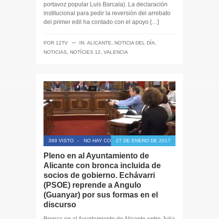
portavoz popular Luis Barcala). La declaración
institucional para pedir la reversión del arrebato
del primer edil ha contado con el apoyo […]
─
POR
12TV
IN:
ALICANTE
,
NOTICIA DEL DÍA
,
NOTICIAS
,
NOTÍCIES 12
,
VALENCIA
399 VISTO
-
NO HAY COMENTARIOS
27 DE ENERO DE 2017
Pleno en al Ayuntamiento de
Alicante con bronca incluida de
socios de gobierno. Echávarri
(PSOE) reprende a Angulo
(Guanyar) por sus formas en el
discurso