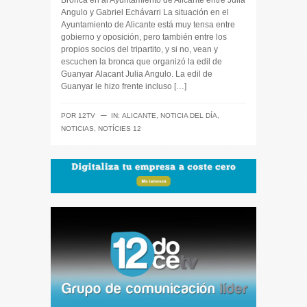
Bronca en al Ayuntamiento de Alicante entre Julia
Angulo y Gabriel Echávarri La situación en el
Ayuntamiento de Alicante está muy tensa entre
gobierno y oposición, pero también entre los
propios socios del tripartito, y si no, vean y
escuchen la bronca que organizó la edil de
Guanyar Alacant Julia Angulo. La edil de
Guanyar le hizo frente incluso […]
─
POR
12TV
IN:
ALICANTE
,
NOTICIA DEL DÍA
,
NOTICIAS
,
NOTÍCIES 12