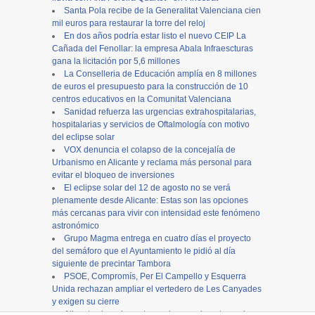
Santa Pola recibe de la Generalitat Valenciana cien
mil euros para restaurar la torre del reloj
En dos años podría estar listo el nuevo CEIP La
Cañada del Fenollar: la empresa Abala Infraescturas
gana la licitación por 5,6 millones
La Conselleria de Educación amplía en 8 millones
de euros el presupuesto para la construcción de 10
centros educativos en la Comunitat Valenciana
Sanidad refuerza las urgencias extrahospitalarias,
hospitalarias y servicios de Oftalmología con motivo
del eclipse solar
VOX denuncia el colapso de la concejalía de
Urbanismo en Alicante y reclama más personal para
evitar el bloqueo de inversiones
El eclipse solar del 12 de agosto no se verá
plenamente desde Alicante: Estas son las opciones
más cercanas para vivir con intensidad este fenómeno
astronómico
Grupo Magma entrega en cuatro días el proyecto
del semáforo que el Ayuntamiento le pidió al día
siguiente de precintar Tambora
PSOE, Compromís, Per El Campello y Esquerra
Unida rechazan ampliar el vertedero de Les Canyades
y exigen su cierre
Alicante cierra los actos en honor a la patrona, la