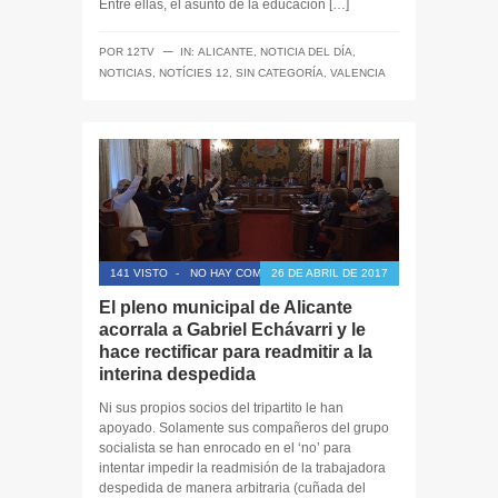
Entre ellas, el asunto de la educación […]
─
POR
12TV
IN:
ALICANTE
,
NOTICIA DEL DÍA
,
NOTICIAS
,
NOTÍCIES 12
,
SIN CATEGORÍA
,
VALENCIA
141 VISTO
-
NO HAY COMENTARIOS
26 DE ABRIL DE 2017
El pleno municipal de Alicante
acorrala a Gabriel Echávarri y le
hace rectificar para readmitir a la
interina despedida
Ni sus propios socios del tripartito le han
apoyado. Solamente sus compañeros del grupo
socialista se han enrocado en el ‘no’ para
intentar impedir la readmisión de la trabajadora
despedida de manera arbitraria (cuñada del