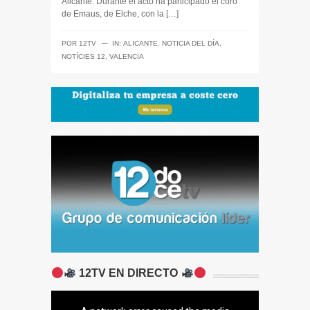
Alicante. Durante el acto ha participado el coro
de Emaus, de Elche, con la […]
─
POR
12TV
IN:
ALICANTE
,
NOTICIA DEL DÍA
,
NOTÍCIES 12
,
VALENCIA
12TV EN DIRECTO