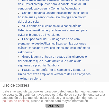
de euros el presupuesto para la construcción de 10
centros educativos en la Comunitat Valenciana
Sanidad refuerza las urgencias extrahospitalarias,
hospitalarias y servicios de Oftalmología con motivo
del eclipse solar
VOX denuncia el colapso de la concejalía de
Urbanismo en Alicante y reclama más personal para
evitar el bloqueo de inversiones
El eclipse solar del 12 de agosto no se verá
plenamente desde Alicante: Estas son las opciones
más cercanas para vivir con intensidad este fenómeno
astronómico
Grupo Magma entrega en cuatro días el proyecto
del semáforo que el Ayuntamiento le pidió al día
siguiente de precintar Tambora
PSOE, Compromís, Per El Campello y Esquerra
Unida rechazan ampliar el vertedero de Les Canyades
y exigen su cierre
Alicante cierra los actos en honor a la patrona, la
Uso de cookies
Virgen del Remedio, con una concurrida procesión
Este sitio web utiliza cookies para que usted tenga la mejor experiencia
de usuario. Si continúa navegando está dando su consentimiento para la
Copyright ©
12tv
y
12endigital.es
aceptación de las mencionadas cookies y la aceptación de nuestra
política de cookies
, pinche el enlace para mayor información
Menu
≡
ACEPTAR