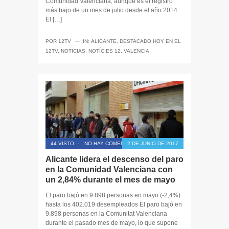
Comunidad Valenciana, aunque es el registro
más bajo de un mes de julio desde el año 2014.
El […]
─
POR
12TV
IN:
ALICANTE
,
DESTACADO HOY EN EL
12TV
,
NOTICIAS
,
NOTÍCIES 12
,
VALENCIA
44 VISTO
-
NO HAY COMENTARIOS
2 DE JUNIO DE 2017
Alicante lidera el descenso del paro
en la Comunidad Valenciana con
un 2,84% durante el mes de mayo
El paro bajó en 9.898 personas en mayo (-2,4%)
hasta los 402.019 desempleados El paro bajó en
9.898 personas en la Comunitat Valenciana
durante el pasado mes de mayo, lo que supone