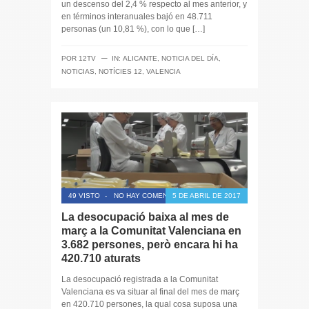
un descenso del 2,4 % respecto al mes anterior, y
en términos interanuales bajó en 48.711
personas (un 10,81 %), con lo que […]
─
POR
12TV
IN:
ALICANTE
,
NOTICIA DEL DÍA
,
NOTICIAS
,
NOTÍCIES 12
,
VALENCIA
49 VISTO
-
NO HAY COMENTARIOS
5 DE ABRIL DE 2017
La desocupació baixa al mes de
març a la Comunitat Valenciana en
3.682 persones, però encara hi ha
420.710 aturats
La desocupació registrada a la Comunitat
Valenciana es va situar al final del mes de març
en 420.710 persones, la qual cosa suposa una