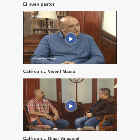
El buen pastor
Café con… Vicent Maciá
Café con… Omar Valcarcel