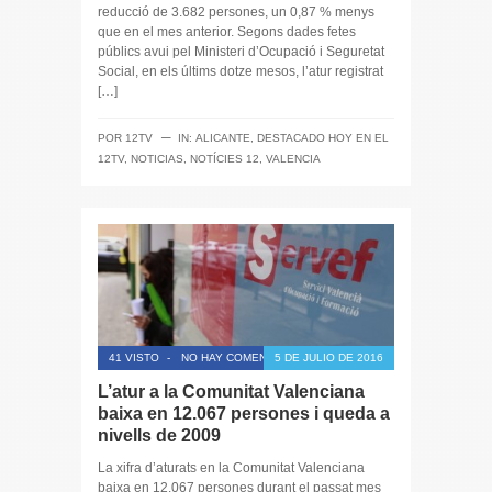
reducció de 3.682 persones, un 0,87 % menys
que en el mes anterior. Segons dades fetes
públics avui pel Ministeri d’Ocupació i Seguretat
Social, en els últims dotze mesos, l’atur registrat
[…]
─
POR
12TV
IN:
ALICANTE
,
DESTACADO HOY EN EL
12TV
,
NOTICIAS
,
NOTÍCIES 12
,
VALENCIA
41 VISTO
-
NO HAY COMENTARIOS
5 DE JULIO DE 2016
L’atur a la Comunitat Valenciana
baixa en 12.067 persones i queda a
nivells de 2009
La xifra d’aturats en la Comunitat Valenciana
baixa en 12.067 persones durant el passat mes