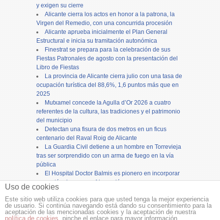
y exigen su cierre
Alicante cierra los actos en honor a la patrona, la
Virgen del Remedio, con una concurrida procesión
Alicante aprueba inicialmente el Plan General
Estructural e inicia su tramitación autonómica
Finestrat se prepara para la celebración de sus
Fiestas Patronales de agosto con la presentación del
Libro de Fiestas
La provincia de Alicante cierra julio con una tasa de
ocupación turística del 88,6%, 1,6 puntos más que en
2025
Mutxamel concede la Agulla d’Or 2026 a cuatro
referentes de la cultura, las tradiciones y el patrimonio
del municipio
Detectan una fisura de dos metros en un ficus
centenario del Raval Roig de Alicante
La Guardia Civil detiene a un hombre en Torrevieja
tras ser sorprendido con un arma de fuego en la vía
pública
El Hospital Doctor Balmis es pionero en incorporar
carros térmicos con refrigeración por agua para
Uso de cookies
mejorar la distribución de comidas
Este sitio web utiliza cookies para que usted tenga la mejor experiencia
de usuario. Si continúa navegando está dando su consentimiento para la
Copyright ©
12tv
y
12endigital.es
aceptación de las mencionadas cookies y la aceptación de nuestra
política de cookies
, pinche el enlace para mayor información