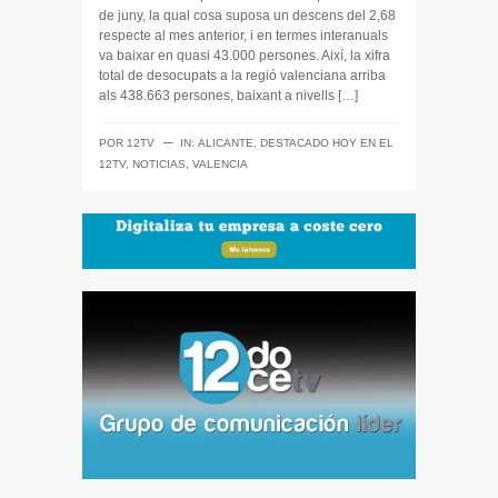
de juny, la qual cosa suposa un descens del 2,68
respecte al mes anterior, i en termes interanuals
va baixar en quasi 43.000 persones. Així, la xifra
total de desocupats a la regió valenciana arriba
als 438.663 persones, baixant a nivells […]
─
POR
12TV
IN:
ALICANTE
,
DESTACADO HOY EN EL
12TV
,
NOTICIAS
,
VALENCIA