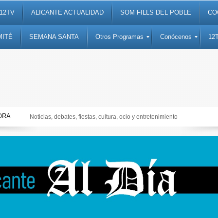
12TV
ALICANTE ACTUALIDAD
SOM FILLS DEL POBLE
CO
MITÉ
SEMANA SANTA
Otros Programas
Conócenos
12
ORA
Noticias, debates, fiestas, cultura, ocio y entretenimiento