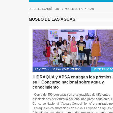
USTED ESTÁ AQUÍ:
INICIO
/
MUSEO DE LAS AGUAS
MUSEO DE LAS AGUAS
67 VISTO
-
NO HAY COMENTARIOS
17 DE JUNIO D
HIDRAQUA y APSA entregan los premios 
su II Concurso nacional sobre agua y
conocimiento
Cerca de 450 personas con discapacidad de diferentes
asociaciones del territorio nacional han participado en el II
Concurso Nacional “Agua y Conocimiento” organizado po
Hidraqua en colaboración con APSA. El Museo de Aguas 
Alicante ha acogido la entrega de premios a los ganadores