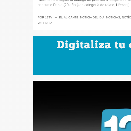
concurso Pablo (20 años) en categoría de relato, Héctor […
─
POR
12TV
IN:
ALICANTE
,
NOTICIA DEL DÍA
,
NOTICIAS
,
NOTÍC
VALENCIA