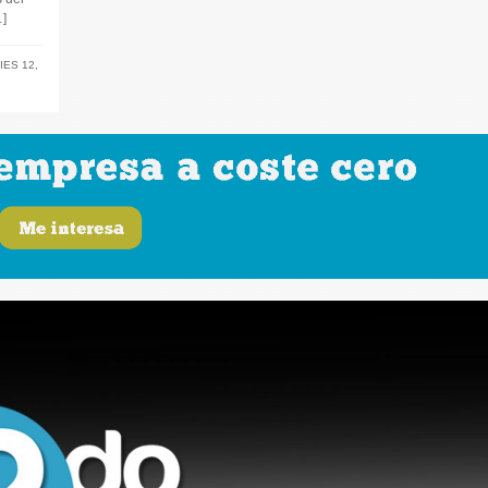
]
IES 12
,