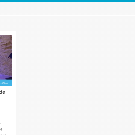
E 2017
de
r
de
 del