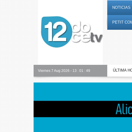
NOTICIAS 
PETIT CO
ÚLTIMA H
Toda la información al instante en 𝟭𝟮𝗲𝗻𝗱𝗶𝗴𝗶𝘁𝗮𝗹.𝗲𝘀
Viernes 7 Aug 2026
-
13
:
01
:
50