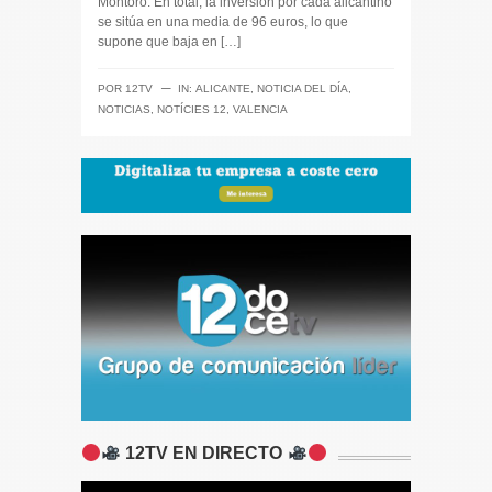
Montoro. En total, la inversión por cada alicantino
se sitúa en una media de 96 euros, lo que
supone que baja en […]
─
POR
12TV
IN:
ALICANTE
,
NOTICIA DEL DÍA
,
NOTICIAS
,
NOTÍCIES 12
,
VALENCIA
12TV EN DIRECTO