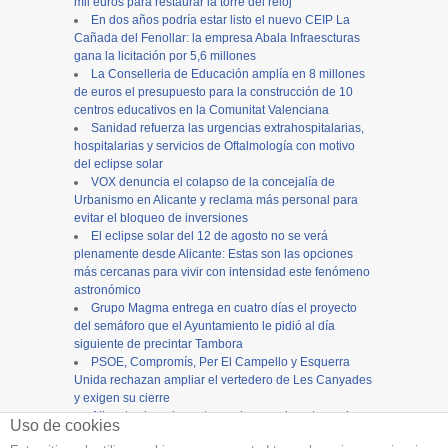
mil euros para restaurar la torre del reloj
En dos años podría estar listo el nuevo CEIP La
Cañada del Fenollar: la empresa Abala Infraescturas
gana la licitación por 5,6 millones
La Conselleria de Educación amplía en 8 millones
de euros el presupuesto para la construcción de 10
centros educativos en la Comunitat Valenciana
Sanidad refuerza las urgencias extrahospitalarias,
hospitalarias y servicios de Oftalmología con motivo
del eclipse solar
VOX denuncia el colapso de la concejalía de
Urbanismo en Alicante y reclama más personal para
evitar el bloqueo de inversiones
El eclipse solar del 12 de agosto no se verá
plenamente desde Alicante: Estas son las opciones
más cercanas para vivir con intensidad este fenómeno
astronómico
Grupo Magma entrega en cuatro días el proyecto
del semáforo que el Ayuntamiento le pidió al día
siguiente de precintar Tambora
PSOE, Compromís, Per El Campello y Esquerra
Unida rechazan ampliar el vertedero de Les Canyades
y exigen su cierre
Alicante cierra los actos en honor a la patrona, la
Uso de cookies
Virgen del Remedio, con una concurrida procesión