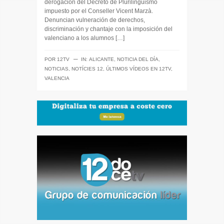
derogación del Decreto de Plurilingüismo
impuesto por el Conseller Vicent Marzà.
Denuncian vulneración de derechos,
discriminación y chantaje con la imposición del
valenciano a los alumnos […]
─
POR
12TV
IN:
ALICANTE
,
NOTICIA DEL DÍA
,
NOTICIAS
,
NOTÍCIES 12
,
ÚLTIMOS VÍDEOS EN 12TV
,
VALENCIA