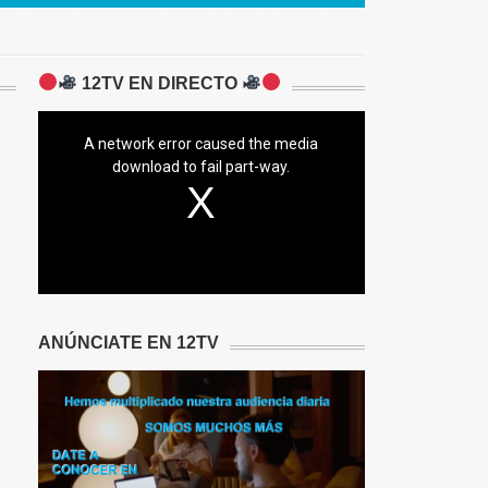
12TV EN DIRECTO
A network error caused the media
download to fail part-way.
ANÚNCIATE EN 12TV