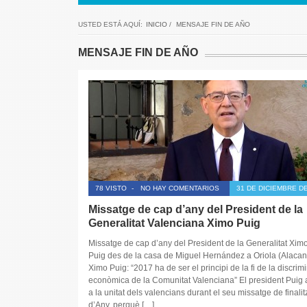
USTED ESTÁ AQUÍ:
INICIO
/
MENSAJE FIN DE AÑO
MENSAJE FIN DE AÑO
78 VISTO
-
NO HAY COMENTARIOS
31 DE DICIEMBRE DE
Missatge de cap d’any del President de la
Generalitat Valenciana Ximo Puig
Missatge de cap d’any del President de la Generalitat Xim
Puig des de la casa de Miguel Hernández a Oriola (Alacan
Ximo Puig: “2017 ha de ser el principi de la fi de la discrim
econòmica de la Comunitat Valenciana” El president Puig 
a la unitat dels valencians durant el seu missatge de finalit
d’Any, perquè […]