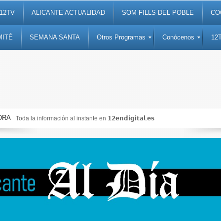
12TV
ALICANTE ACTUALIDAD
SOM FILLS DEL POBLE
CO
MITÉ
SEMANA SANTA
Otros Programas
Conócenos
12
ORA
Toda la información al instante en 𝟭𝟮𝗲𝗻𝗱𝗶𝗴𝗶𝘁𝗮𝗹.𝗲𝘀