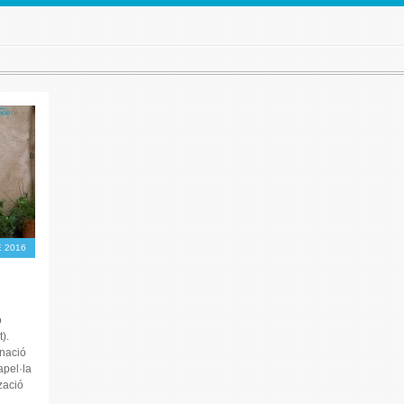
 2016
o
t).
inació
apel·la
zació