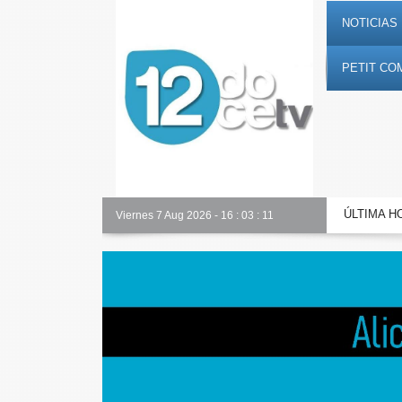
NOTICIAS 
PETIT CO
ÚLTIMA H
Alicante Actualidad
Viernes 7 Aug 2026
-
16
:
03
:
13