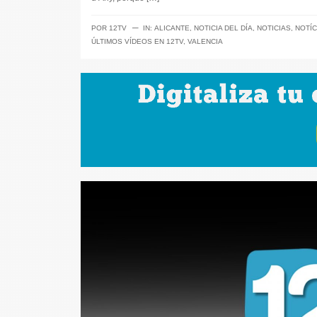
─
POR
12TV
IN:
ALICANTE
,
NOTICIA DEL DÍA
,
NOTICIAS
,
NOTÍC
ÚLTIMOS VÍDEOS EN 12TV
,
VALENCIA