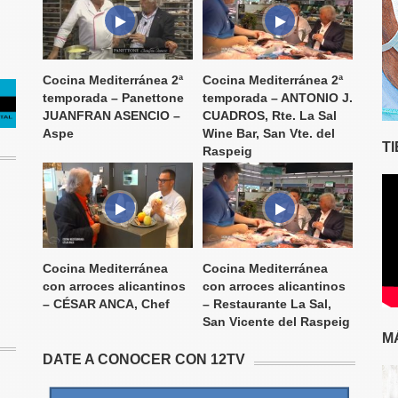
Cocina Mediterránea 2ª
Cocina Mediterránea 2ª
temporada – Panettone
temporada – ANTONIO J.
JUANFRAN ASENCIO –
CUADROS, Rte. La Sal
Aspe
Wine Bar, San Vte. del
T
Raspeig
Cocina Mediterránea
Cocina Mediterránea
con arroces alicantinos
con arroces alicantinos
– CÉSAR ANCA, Chef
– Restaurante La Sal,
San Vicente del Raspeig
M
DATE A CONOCER CON 12TV