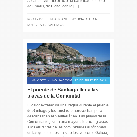
Alicante. Durante el acto ha participado el coro
de Emaus, de Elche, con la […]
─
POR
12TV
IN:
ALICANTE
,
NOTICIA DEL DÍA
,
NOTÍCIES 12
,
VALENCIA
140 VISTO
-
NO HAY COMENTARIOS
25 DE JULIO DE 2016
El puente de Santiago llena las
playas de la Comunitat
El calor extremo da una tregua durante el puente
de Santiago y los turistas lo aprovechan para
descansar en el Mediterráneo. Las playas de la
Comunitat registran una mayor afluencia gracias
a los visitantes de las comunidades autónomas
en las que el lunes ha sido festivo, como Galicia,