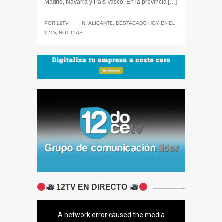
Madrid, Navarra y País Vasco. En la provincia […]
─
POR
12TV
IN:
ALICANTE
,
DESTACADO HOY EN EL
12TV
,
NOTICIAS
12TV EN DIRECTO
A network error caused the media