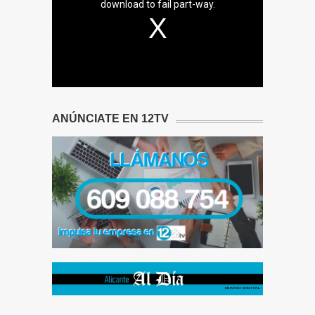
download to fail part-way.
ANÚNCIATE EN 12TV