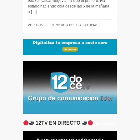
95576. Óscar Segovia ha sido el primero. Ha
estado haciendo cola desde las 5 de la mañana,
a […]
─
POR
12TV
IN:
NOTICIA DEL DÍA
,
NOTICIAS
12TV EN DIRECTO