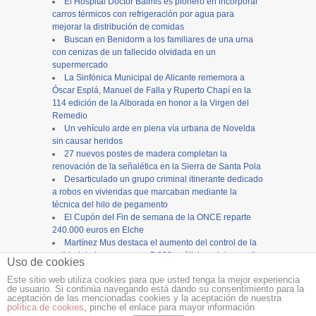
El Hospital Doctor Balmis es pionero en incorporar
carros térmicos con refrigeración por agua para
mejorar la distribución de comidas
Buscan en Benidorm a los familiares de una urna
con cenizas de un fallecido olvidada en un
supermercado
La Sinfónica Municipal de Alicante rememora a
Óscar Esplá, Manuel de Falla y Ruperto Chapí en la
114 edición de la Alborada en honor a la Virgen del
Remedio
Un vehículo arde en plena vía urbana de Novelda
sin causar heridos
27 nuevos postes de madera completan la
renovación de la señalética en la Sierra de Santa Pola
Desarticulado un grupo criminal itinerante dedicado
a robos en viviendas que marcaban mediante la
técnica del hilo de pegamento
El Cupón del Fin de semana de la ONCE reparte
240.000 euros en Elche
Martínez Mus destaca el aumento del control de la
calidad de las aguas con 5.000 análisis y el desarrollo
Uso de cookies
de nuevas herramientas
Este sitio web utiliza cookies para que usted tenga la mejor experiencia
de usuario. Si continúa navegando está dando su consentimiento para la
Copyright ©
12tv
y
12endigital.es
aceptación de las mencionadas cookies y la aceptación de nuestra
política de cookies
, pinche el enlace para mayor información
Menu
≡