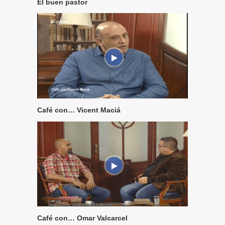
El buen pastor
Café con… Vicent Maciá
Café con… Omar Valcarcel