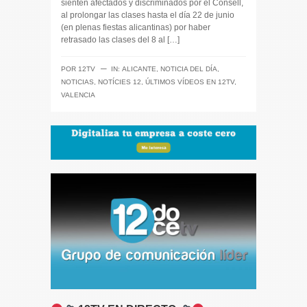
sienten afectados y discriminados por el Consell,
al prolongar las clases hasta el día 22 de junio
(en plenas fiestas alicantinas) por haber
retrasado las clases del 8 al […]
─
POR
12TV
IN:
ALICANTE
,
NOTICIA DEL DÍA
,
NOTICIAS
,
NOTÍCIES 12
,
ÚLTIMOS VÍDEOS EN 12TV
,
VALENCIA