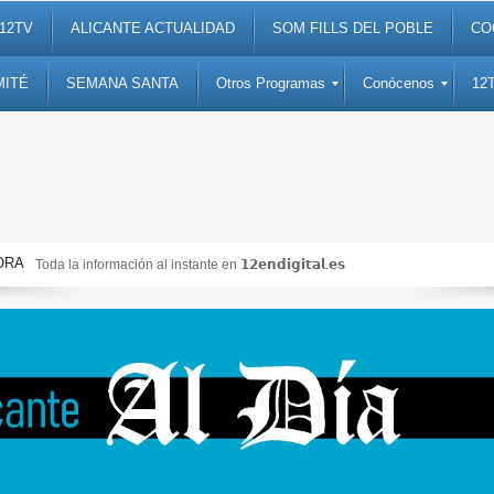
12TV
ALICANTE ACTUALIDAD
SOM FILLS DEL POBLE
CO
MITÉ
SEMANA SANTA
Otros Programas
Conócenos
12
ORA
Toda la información al instante en 𝟭𝟮𝗲𝗻𝗱𝗶𝗴𝗶𝘁𝗮𝗹.𝗲𝘀