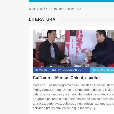
USTED ESTÁ AQUÍ:
INICIO
/
LITERATURA
LITERATURA
85 VISTO
-
NO HAY COMENTARIOS
15 DE MARZO DE
Café con… Marcos Chicot, escritor
Café con… es un programa de entrevistas pausadas, don
Teddy García profundiza en la singularidad de cada invitad
vida, sus costumbres y las particularidades de su día a día.
programa pasan a diario personas conocidas en parcelas
artísticas, deportivas, políticas o humanistas, aunque sobr
actividad profesional es de lo que menos […]