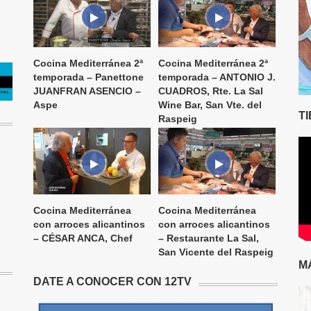
Cocina Mediterránea 2ª
Cocina Mediterránea 2ª
temporada – Panettone
temporada – ANTONIO J.
JUANFRAN ASENCIO –
CUADROS, Rte. La Sal
Aspe
Wine Bar, San Vte. del
T
Raspeig
Cocina Mediterránea
Cocina Mediterránea
con arroces alicantinos
con arroces alicantinos
– CÉSAR ANCA, Chef
– Restaurante La Sal,
San Vicente del Raspeig
M
DATE A CONOCER CON 12TV