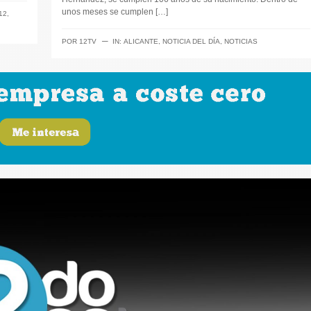
unos meses se cumplen […]
12
,
─
POR
12TV
IN:
ALICANTE
,
NOTICIA DEL DÍA
,
NOTICIAS