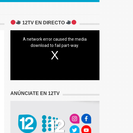
12TV EN DIRECTO
A network error caused the media
download to fail part-way.
ANÚNCIATE EN 12TV