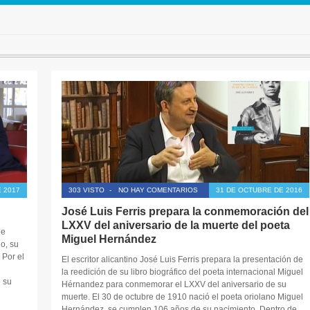
 2017
303 VISTO
-
NO HAY COMENTARIOS
31 DE OCTUBRE DE 2016
José Luis Ferris prepara la conmemoración del
LXXV del aniversario de la muerte del poeta
de
Miguel Hernández
o, su
 Por el
El escritor alicantino José Luis Ferris prepara la presentación de
la reedición de su libro biográfico del poeta internacional Miguel
e su
Hérnandez para conmemorar el LXXV del aniversario de su
muerte. El 30 de octubre de 1910 nació el poeta oriolano Miguel
Hernández, se cumplen 106 años de su nacimiento. Dentro de