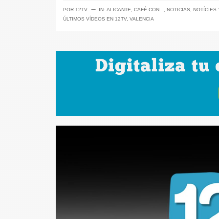
─
POR
12TV
IN:
ALICANTE
,
CAFÉ CON...
,
NOTICIAS
,
NOTÍCIES 
ÚLTIMOS VÍDEOS EN 12TV
,
VALENCIA