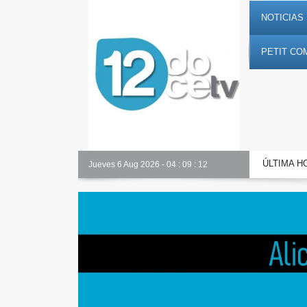
NOTICIAS 
PETIT CO
ÚLTIMA H
Alicante Actualidad
Jueves 6 Aug 2026
-
04
:
09
:
13